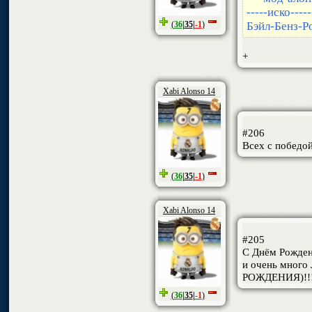
-----иско-----
Бэйл-Бенз-Р
(
36
|
35
|
-1
)
+
Xabi Alonso 14
#206
Всех с победой
(
36
|
35
|
-1
)
Xabi Alonso 14
#205
С Днём Рожден
и очень много
РОЖДЕНИЯ)!!!!
(
36
|
35
|
-1
)