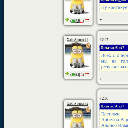
Ну критикует
+
(
36
|
35
|
-1
)
#217
Xabi Alonso 14
Цитата: Alex7
Всех с очер
мы на гол
результаты 
(
36
|
35
|
-1
)
+
#216
Xabi Alonso 14
Цитата: Alex7
Касильяс
Арбелоа Вар
Алонсо Иль