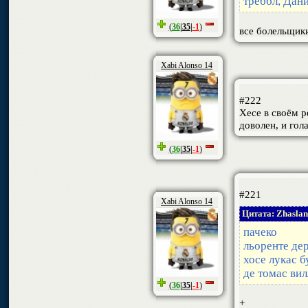
треббл, Дани
(
36
|
35
|
-1
)
все болельщики
Xabi Alonso 14
#222
Хесе в своём ре
доволен, и гола
(
36
|
35
|
-1
)
#221
Xabi Alonso 14
Цитата: Zhasla
пачеко
льоренте де
хосе лукас б
де томас ви
(
36
|
35
|
-1
)
+