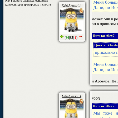
Как выбрать рашгард: основные
Меня больше
критерии для тренировок и спорта
Xabi Alonso 14
Дани, ни Иск
может они в ре
он в прошлом с
Цитата: Alex7
(
36
|
35
|
-1
)
Цитата: Zhasl
прикольно п
Меня больше
Дани, ни Иск
и Арбелоа, Де 
Xabi Alonso 14
#223
Цитата: Alex7
Мы тоже на