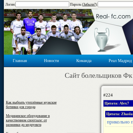
Логин:
Пароль (
Забыли?
):
Главная
Новости
Команда
Реал Мадрид
Cайт болельщиков Фк
#224
Как выбрать утеплённые мужские
Цитата: Alex7
ботинки для города
Цитата: Zhasl
Медицинское оборудование в
качественном спортзале: от
прикольно п
разминки до медпункта