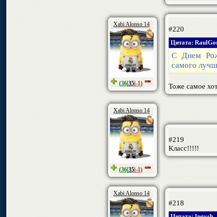
Xabi Alonso 14
#220
Цитата: RaulGo
С Днем Рож
самого лучш
(
36
|
35
|
-1
)
Тоже самое хот
Xabi Alonso 14
#219
Класс!!!!!
(
36
|
35
|
-1
)
Xabi Alonso 14
#218
Цитата: Ingysh