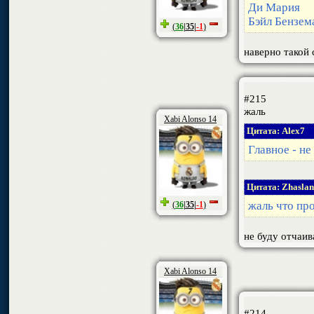
Ди Мария
Бэйл Бензем
(
36
|
35
|
-1
)
наверно такой 
#215
жаль
Xabi Alonso 14
Цитата: Alex7
Главное - не
Цитата: Zhasla
жаль что пр
(
36
|
35
|
-1
)
не буду отчаива
Xabi Alonso 14
#214