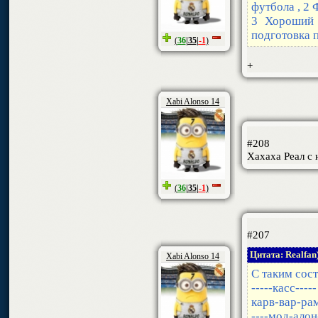
футбола , 2 
3 Хороший
подготовка п
(
36
|
35
|
-1
)
+
Xabi Alonso 14
#208
Хахаха Реал с 
(
36
|
35
|
-1
)
#207
Цитата: Realfan
Xabi Alonso 14
С таким сос
-----касс-----
карв-вар-ра
----мод-алон