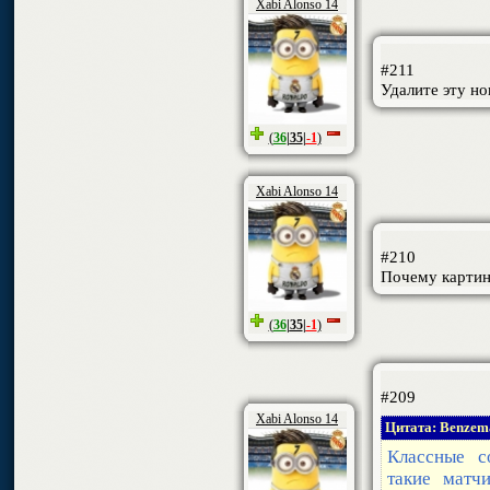
Xabi Alonso 14
#211
Удалите эту но
(
36
|
35
|
-1
)
Xabi Alonso 14
#210
Почему картин
(
36
|
35
|
-1
)
#209
Xabi Alonso 14
Цитата: Benzem
Классные с
такие матч