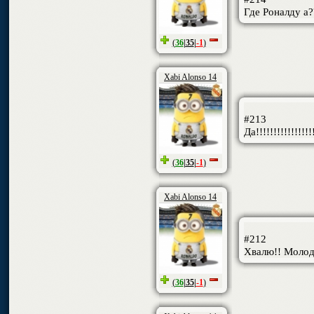
Где Роналду а?
(
36
|
35
|
-1
)
Xabi Alonso 14
#213
Да!!!!!!!!!!!!!!!!
(
36
|
35
|
-1
)
Xabi Alonso 14
#212
Хвалю!! Моло
(
36
|
35
|
-1
)