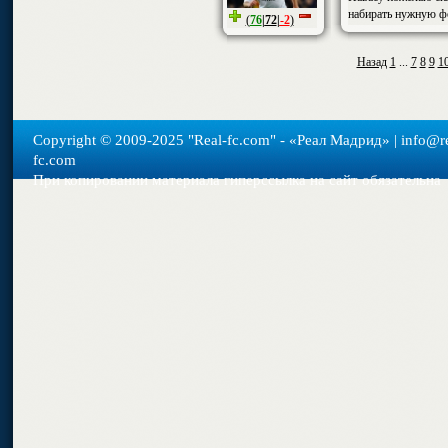
набирать нужную ф
(
76
|
72
|
-2
)
Назад
1
...
7
8
9
1
Copyright © 2009-2025 "Real-fс.com" - «Реал Мадрид» | info@re
fc.com
При копировании материала гиперссылка на сайт обязательна