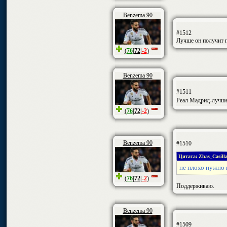
Benzema 90
#1512
Лучше он получит п
(
76
|
72
|
-2
)
Benzema 90
#1511
Реал Мадрид-лучше
(
76
|
72
|
-2
)
Benzema 90
#1510
Цитата: Zhas_Casilla
не плохо нужно 
(
76
|
72
|
-2
)
Поддерживаю.
Benzema 90
#1509