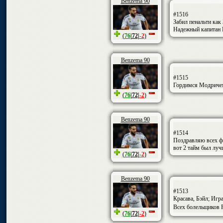
Benzema 90
#1516
Забил пенальти как
Надежный капитан Р
(
76
|
72
|
-2
)
Benzema 90
#1515
Гордимся Модричем
(
76
|
72
|
-2
)
Benzema 90
#1514
Поздравляю всех фа
вот 2 тайм был луч
(
76
|
72
|
-2
)
Benzema 90
#1513
Красава, Бэйл; Игр
Всех болельщиков Р
(
76
|
72
|
-2
)