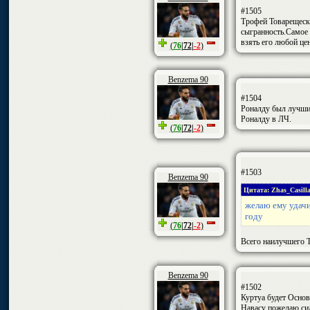
#1505
Трофей Товарещески
сыгранность.Самое 
взять его любой цен
(
76
|
72
|
-2
)
Benzema 90
#1504
Роналду был лучший
Роналду в ЛЧ.
(
76
|
72
|
-2
)
#1503
Benzema 90
Цитата: Zhas_Casilla
желаю ему удачи
году
(
76
|
72
|
-2
)
Всего наилучшего Т
Benzema 90
#1502
Куртуа будет Основн
Навасу пожелаю сил