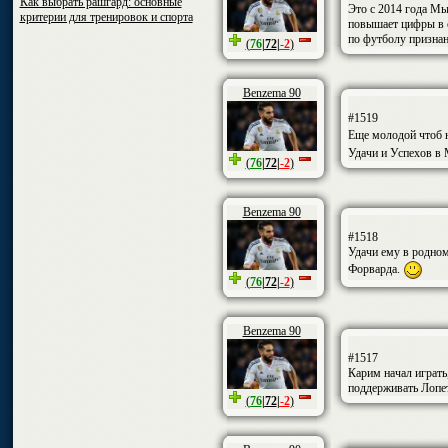
Как выбрать рашгард: основные
Это с 2014 года Мы
критерии для тренировок и спорта
повышает цифры в с
по футболу признан
(
76
|
72
|
-2
)
Benzema 90
#1519
Еще молодой чтоб 
Удачи и Успехов в 
(
76
|
72
|
-2
)
Benzema 90
#1518
Удачи ему в родном
Форварда.
(
76
|
72
|
-2
)
Benzema 90
#1517
Карим начал играт
поддерживать Лопет
(
76
|
72
|
-2
)