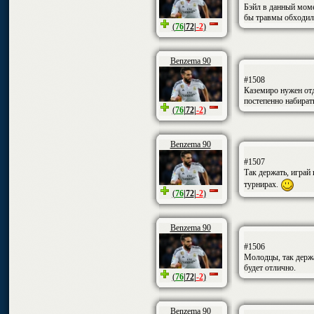
Бэйл в данный моме
бы травмы обходили
(
76
|
72
|
-2
)
Benzema 90
#1508
Каземиро нужен от
постепенно набират
(
76
|
72
|
-2
)
Benzema 90
#1507
Так держать, играй
турнирах.
(
76
|
72
|
-2
)
Benzema 90
#1506
Молодцы, так держа
будет отлично.
(
76
|
72
|
-2
)
Benzema 90