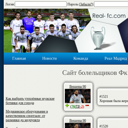
Логин:
Пароль (
Забыли?
):
Главная
Новости
Команда
Реал Мадрид
Cайт болельщиков Фк
Benzema 90
#1521
Как выбрать утеплённые мужские
Хорошая была жере
ботинки для города
(
76
|
72
|
-2
)
Медицинское оборудование в
качественном спортзале: от
разминки до медпункта
Benzema 90
#1520