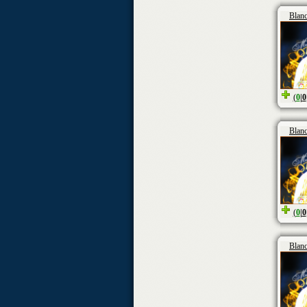
Blan
(
0
|
0
Blan
(
0
|
0
Blan