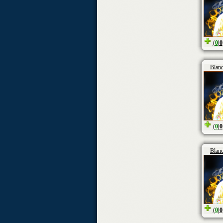
(
0
|
0
Blan
(
0
|
0
Blan
(
0
|
0