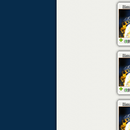
Blan
(
0
|
0
Blan
(
0
|
0
Blan