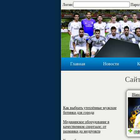
Логин:
Парол
Главная
Новости
К
Cайт
Blan
Как выбрать утеплённые мужские
ботинки для города
Медицинское оборудование в
качественном спортзале: от
разминки до медпункта
(
0
|
0