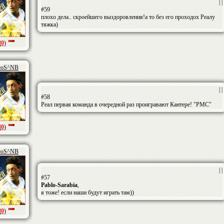
| |
#59
плохо дела.. скроейшего выздоровления!а то без его проходох Реалу
тяжка)
|
0
)
coS^NB
| |
#58
Реал первая команда в очередной раз проигравают Кантере! "РМС"
|
0
)
coS^NB
| |
#57
Pablo-Sarabia
,
я тоже! если наши будут играть там))
|
0
)