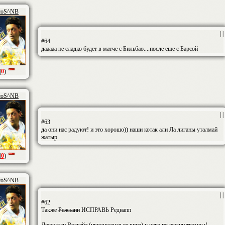
coS^NB
| |
#64
дааааа не сладко будет в матче с Бильбао....после еще с Барсой
|
0
)
coS^NB
| |
#63
да они нас радуют! и это хорошо)) наши котак али Ла лиганы уталмай
жатыр
|
0
)
coS^NB
| |
#62
Также
Режнапп
ИСПРАВЬ Реднапп