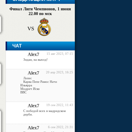
Финал Лиги Чемпионов, 1 июня
22.00 по мск
VS
ЧАТ
Alex7
15 авг 2023, 07:15
Зидан, на выход!
Alex7
20 апр 2023, 16:25
Лопес
Карва Пепе Рамос Начо
Ильярра
Модрич Иско
ВВС
Alex7
19 сен 2022, 11:43
С победой всех в мадридском
дерби.
Alex7
6 сен 2022, 21:31