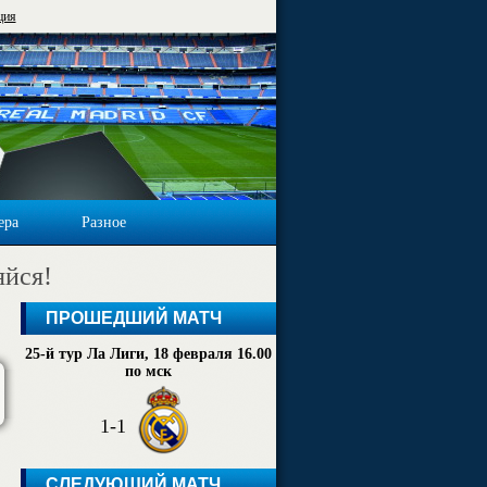
ция
ера
Разное
яйся!
ПРОШЕДШИЙ МАТЧ
25-й тур Ла Лиги, 18 февраля 16.00
по мск
1-1
СЛЕДУЮЩИЙ МАТЧ