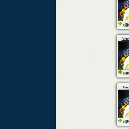
(
0
|
0
Blan
(
0
|
0
Blan
(
0
|
0