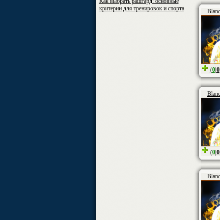
Как выбрать рашгард: основные
критерии для тренировок и спорта
Blan
(
0
|
0
Blan
(
0
|
0
Blan