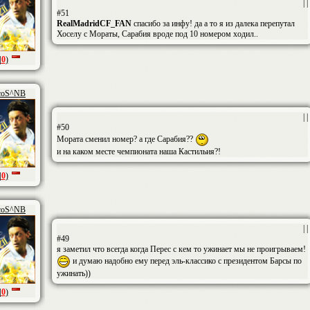
| |
#51
RealMadridCF_FAN
спасибо за инфу! да а то я из далека перепутал
Хоселу с Мораты, Сарабия вроде под 10 номером ходил..
|
0
)
coS^NB
| |
#50
Мората сменил номер? а где Сарабия??
и на каком месте чемпионата наша Кастильия?!
|
0
)
coS^NB
| |
#49
я заметил что всегда когда Перес с кем то ужинает мы не проигрываем!
и думаю надобно ему перед эль-классико с президентом Барсы по
ужинать))
|
0
)