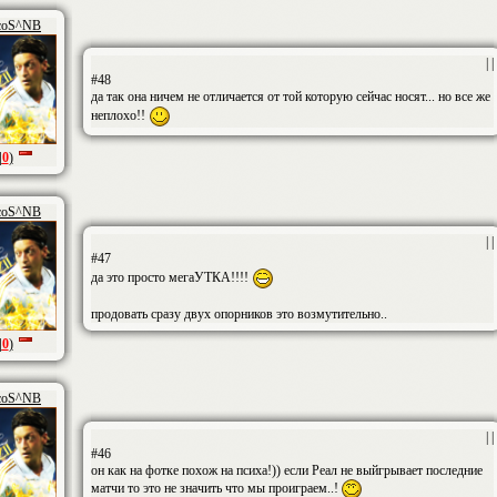
coS^NB
| |
#48
да так она ничем не отличается от той которую сейчас носят... но все же
неплохо!!
|
0
)
coS^NB
| |
#47
да это просто мегаУТКА!!!!
продовать сразу двух опорников это возмутительно..
|
0
)
coS^NB
| |
#46
он как на фотке похож на психа!)) если Реал не выйгрывает последние
матчи то это не значить что мы проиграем..!