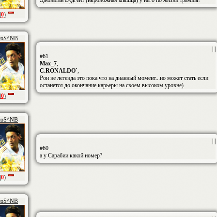
Джонатан Вудгейт (икроножная мышца) у него по жизни трамвы!
|
0
)
coS^NB
| |
#61
Max_7
,
C.RONALDO`
,
Рон не легенда это пока что на днанный момент...но может стать если
останется до окончание карьеры на своем высоком уровне)
|
0
)
coS^NB
| |
#60
а у Сарабии какой номер?
|
0
)
coS^NB