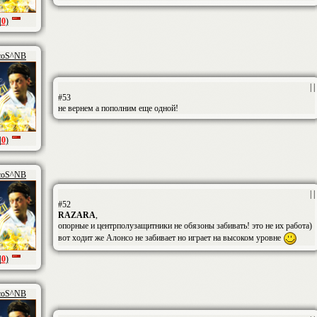
|
0
)
coS^NB
| |
#53
не вернем а пополним еще одной!
|
0
)
coS^NB
| |
#52
RAZARA
,
опорные и центрполузащитники не обязоны забивать! это не их работа)
вот ходит же Алонсо не забивает но играет на высоком уровне
|
0
)
coS^NB