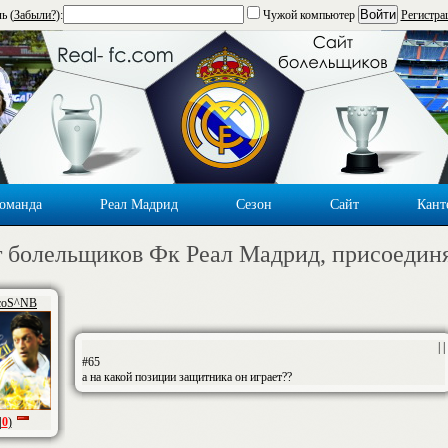
Войти
ь (
Забыли?
):
Чужой компьютер
Регистра
оманда
Реал Мадрид
Сезон
Сайт
Кант
 болельщиков Фк Реал Мадрид, присоедин
coS^NB
| |
#65
а на какой позиции защитника он играет??
|
0
)