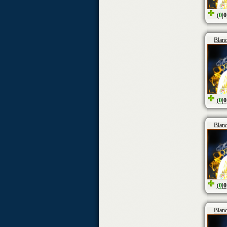
(
0
|
0
Blan
(
0
|
0
Blan
(
0
|
0
Blan