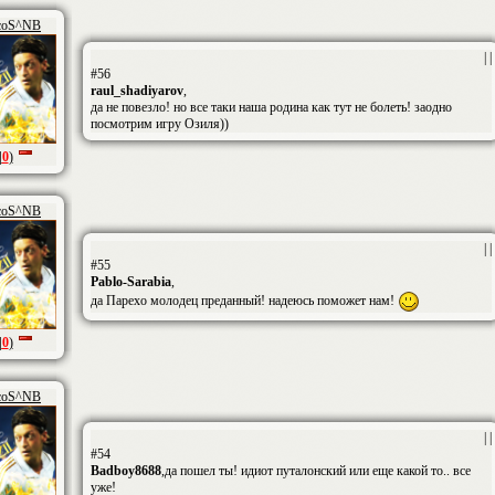
coS^NB
| |
#56
raul_shadiyarov
,
да не повезло! но все таки наша родина как тут не болеть! заодно
посмотрим игру Озиля))
|
0
)
coS^NB
| |
#55
Pablo-Sarabia
,
да Парехо молодец преданный! надеюсь поможет нам!
|
0
)
coS^NB
| |
#54
Badboy8688
,да пошел ты! идиот путалонский или еще какой то.. все
уже!