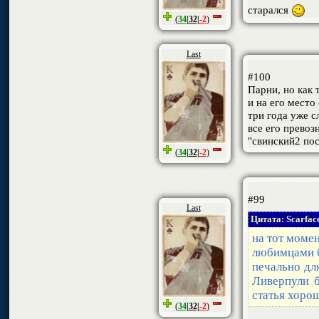
старался
(
34
|
32
|
-2
)
Last
#100
Парни, но как
и на его место
три года уже с
все его превоз
"свинский2 пос
(
34
|
32
|
-2
)
#99
Last
Цитата: Scarfac
на тот момен
любимцами б
печально дл
Ливерпули б
статья хоро
(
34
|
32
|
-2
)