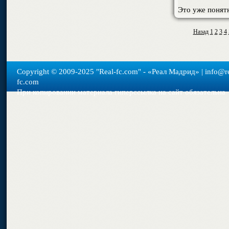
Это уже понят
Назад
1
2
3
4
Copyright © 2009-2025 "Real-fс.com" - «Реал Мадрид» | info@re
fc.com
При копировании материала гиперссылка на сайт обязательна