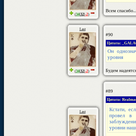
Всем спасибо..
(
34
|
32
|
-2
)
Last
#90
Цитата: _GAL
Он однозна
уровня
Будем надеятс
(
34
|
32
|
-2
)
#89
Цитата: Realma
Кстати, ес
Last
провел в 
заблуждени
уровни наше