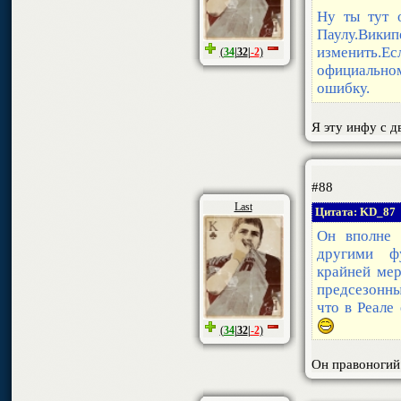
Ну ты тут 
Паулу.Вик
изменить.Е
(
34
|
32
|
-2
)
официальн
ошибку.
Я эту инфу с д
#88
Last
Цитата: KD_87
Он вполне 
другими ф
крайней мер
предсезонны
что в Реале
(
34
|
32
|
-2
)
Он правоногий