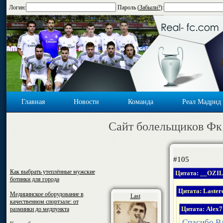
Логин:
Пароль (
Забыли?
):
Главная
Новости
Команда
Реал Мадрид
Cайт болельщиков Фк
#105
Как выбрать утеплённые мужские
Цитата: __OZI
ботинки для города
Цитата: Laster
Медицинское оборудование в
Last
качественном спортзале: от
разминки до медпункта
Цитата: Alex7
Спасибо,Вл