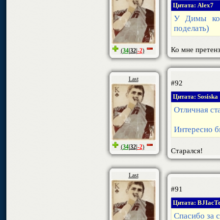
Цитата: Alex7
У Димы кон
поделать)
Ко мне претен
(
34
|
32
|
-2
)
Last
#92
Цитата: Sosiska
Отличная ста
Интересно б
(
34
|
32
|
-2
)
Старался!
Last
#91
Цитата: BJIacT
Спасибо за 