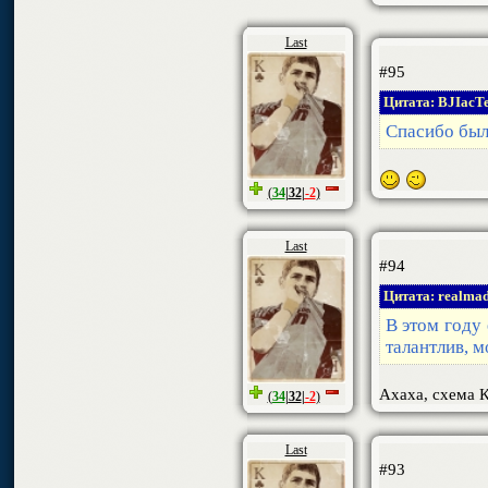
Last
#95
Цитата: BJIacT
Спасибо был
(
34
|
32
|
-2
)
Last
#94
Цитата: realmad
В этом году
талантлив, 
Ахаха, схема 
(
34
|
32
|
-2
)
Last
#93