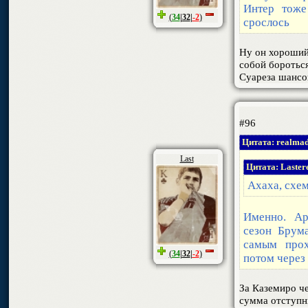
Интер тоже
(
34
|
32
|
-2
)
срослось
Ну он хороший
собой бороться
Суареза шансо
#96
Цитата: realmad
Last
Цитата: Laster
Ахаха, схе
Именно. Ар
сезон Брума
самым прох
(
34
|
32
|
-2
)
потом через
За Каземиро че
сумма отступн