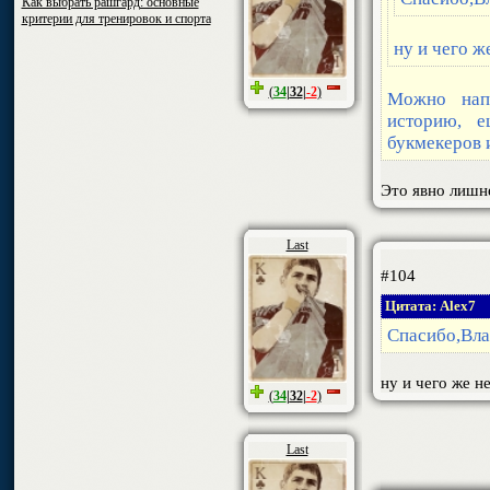
Как выбрать рашгард: основные
критерии для тренировок и спорта
ну и чего ж
(
34
|
32
|
-2
)
Можно нап
историю, 
букмекеров и 
Это явно лишн
Last
#104
Цитата: Alex7
Спасибо,Вла
ну и чего же н
(
34
|
32
|
-2
)
Last