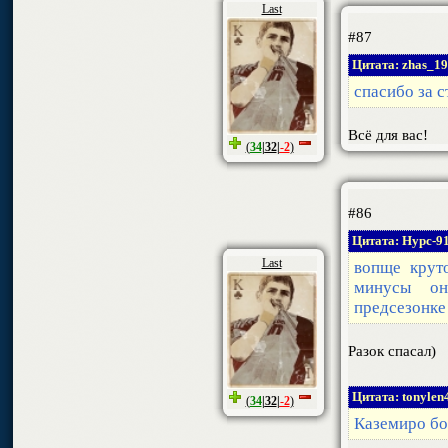
Last
#87
Цитата: zhas_1
спасибо за 
Всё для вас!
(
34
|
32
|
-2
)
#86
Цитата: Нурс-9
Last
вопще круто
минусы о
предсезонке
Разок спасал)
Цитата: tonylen
(
34
|
32
|
-2
)
Каземиро бо