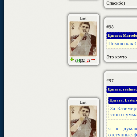
Спасибо)
Last
#98
Цитата: Marsel
Помню как O
Это круто
(
34
|
32
|
-2
)
#97
Цитата: realmad
Цитата: Laster
Last
За Каземир
этого сумма
я не думаю
отступные