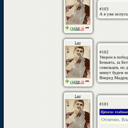
#103
А я уже испуга
(
34
|
32
|
-2
)
Last
#102
Уверен в побед
Беньята, за Бе
севильцев, но 
минут будем ис
Вперед Мадри
(
34
|
32
|
-2
)
Last
#101
Цитата: realmad
Отлично, Вл