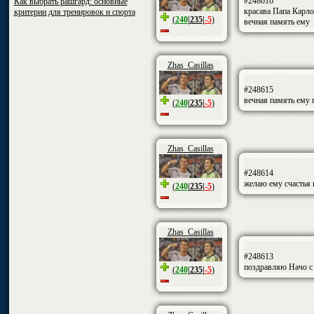
#248616
Как выбрать рашгард: основные
красава Папа Карло
критерии для тренировок и спорта
(
240
|
235
|
-5
)
вечная память ему
Zhas_Casillas
#248615
вечная память ему 
(
240
|
235
|
-5
)
Zhas_Casillas
#248614
желаю ему счастья 
(
240
|
235
|
-5
)
Zhas_Casillas
#248613
поздравляю Начо с
(
240
|
235
|
-5
)