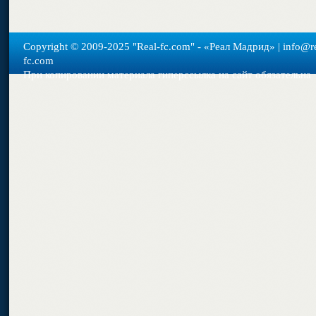
Copyright © 2009-2025 "Real-fс.com" - «Реал Мадрид» | info@re
fc.com
При копировании материала гиперссылка на сайт обязательна