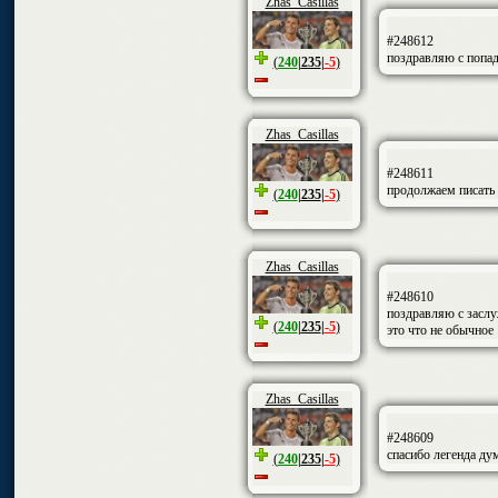
Zhas_Casillas
#248612
поздравляю с попад
(
240
|
235
|
-5
)
Zhas_Casillas
#248611
продолжаем писать
(
240
|
235
|
-5
)
Zhas_Casillas
#248610
поздравляю с заслу
(
240
|
235
|
-5
)
это что не обычное
Zhas_Casillas
#248609
спасибо легенда ду
(
240
|
235
|
-5
)