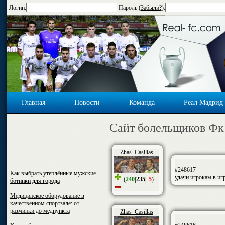
Логин:
Пароль (
Забыли?
):
Главная
Новости
Команда
Реал Мадрид
Cайт болельщиков Фк
Zhas_Casillas
#248617
Как выбрать утеплённые мужские
удачи игрокам в иг
(
240
|
235
|
-5
)
ботинки для города
Медицинское оборудование в
качественном спортзале: от
разминки до медпункта
Zhas_Casillas