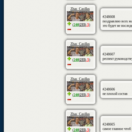
Zhas_Casillas
#248608
поздравляю всех ма
(
240
|
235
|
-5
)
это будет не после
Zhas_Casillas
#248607
респект руководств
(
240
|
235
|
-5
)
Zhas_Casillas
#248606
не плохой состав
(
240
|
235
|
-5
)
Zhas_Casillas
#248605
самое главное чтоб
(
240
|
235
|
-5
)