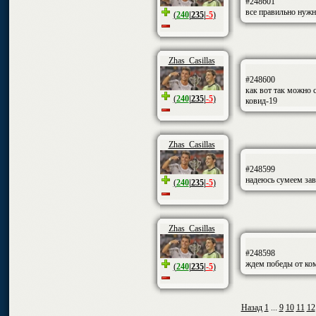
#248601
все правильно нужн
(
240
|
235
|
-5
)
Zhas_Casillas
#248600
как вот так можно 
(
240
|
235
|
-5
)
ковид-19
Zhas_Casillas
#248599
надеюсь сумеем зав
(
240
|
235
|
-5
)
Zhas_Casillas
#248598
ждем победы от ко
(
240
|
235
|
-5
)
Назад
1
...
9
10
11
12