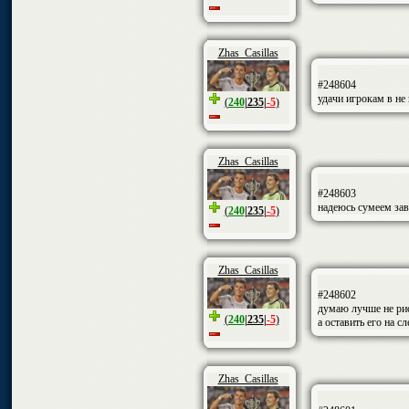
Zhas_Casillas
#248604
удачи игрокам в не
(
240
|
235
|
-5
)
Zhas_Casillas
#248603
надеюсь сумеем зав
(
240
|
235
|
-5
)
Zhas_Casillas
#248602
думаю лучше не ри
(
240
|
235
|
-5
)
а оставить его на 
Zhas_Casillas