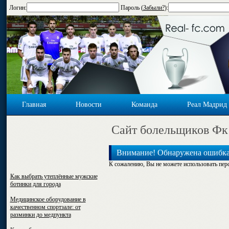
Логин:
Пароль (
Забыли?
):
Главная
Новости
Команда
Реал Мадрид
Cайт болельщиков Фк
Внимание! Обнаружена ошибк
К сожалению, Вы не можете использовать пер
Как выбрать утеплённые мужские
ботинки для города
Медицинское оборудование в
качественном спортзале: от
разминки до медпункта