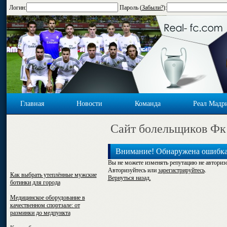
Логин:
Пароль (
Забыли?
):
Главная
Новости
Команда
Реал Мадр
Cайт болельщиков Фк
Внимание! Обнаружена ошибк
Вы не можете изменять репутацию не авторизо
Авторизуйтесь или
зарегистрируйтесь
.
Как выбрать утеплённые мужские
Вернуться назад.
ботинки для города
Медицинское оборудование в
качественном спортзале: от
разминки до медпункта