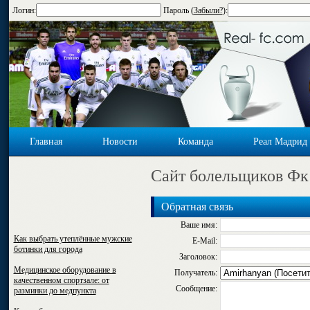
Логин:
Пароль (
Забыли?
):
Главная
Новости
Команда
Реал Мадрид
Cайт болельщиков Фк
Обратная связь
Ваше имя:
Как выбрать утеплённые мужские
E-Mail:
ботинки для города
Заголовок:
Медицинское оборудование в
Получатель:
качественном спортзале: от
Сообщение:
разминки до медпункта