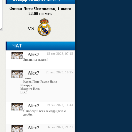
Финал Лиги Чемпионов, 1 июня
22.00 по мск
VS
ЧАТ
Alex7
15 авг 2023, 07:15
Зидан, на выход!
Alex7
20 апр 2023, 16:25
Лопес
Карва Пепе Рамос Начо
Ильярра
Модрич Иско
ВВС
Alex7
19 сен 2022, 11:43
С победой всех в мадридском
дерби.
Alex7
6 сен 2022, 21:31