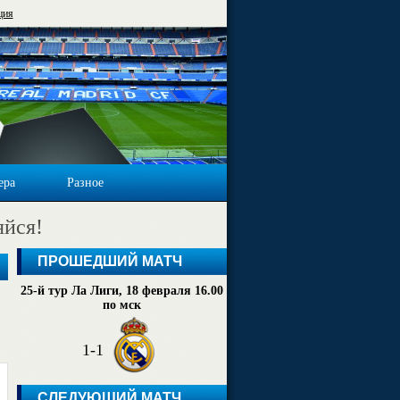
ция
ера
Разное
яйся!
ПРОШЕДШИЙ МАТЧ
25-й тур Ла Лиги, 18 февраля 16.00
по мск
1-1
СЛЕДУЮЩИЙ МАТЧ