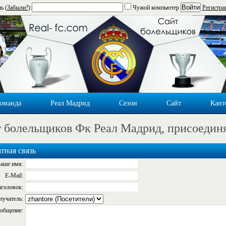
Войти
ь (
Забыли?
):
Чужой компьютер
Регистра
оманда
Реал Мадрид
Сезон
Сайт
Кант
 болельщиков Фк Реал Мадрид, присоедин
тная связь
аше имя:
E-Mail:
аголовок:
лучатель:
общение: