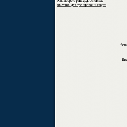
Как выбрать рашгард: основные
критерии для тренировок и спорта
безо
Вве