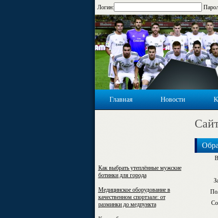
Логин:
Парол
Главная
Новости
К
Cайт
Обра
В
Как выбрать утеплённые мужские
ботинки для города
З
Медицинское оборудование в
По
качественном спортзале: от
Со
разминки до медпункта