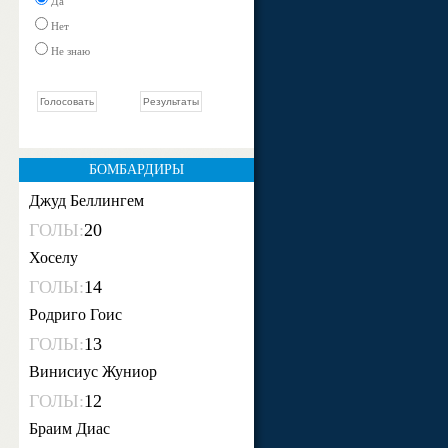
Да
все хорошо вроде, если что то
дайте знать!
Нет
Не знаю
Zhas_Casillas
21 дек 2020, 10:43
новости пропадают
Zhas_Casillas
21 дек 2020, 10:43
что с сайтом
БОМБАРДИРЫ
opptbi
21 дек 2020, 01:18
Джуд Беллингем
тест
ГОЛЫ:
20
Хоселу
ГОЛЫ:
14
Родриго Гоис
ГОЛЫ:
13
Винисиус Жуниор
ГОЛЫ:
12
Браим Диас