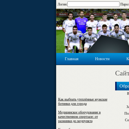
Логин:
Парол
Главная
Новости
К
Cайт
Обра
В
Как выбрать утеплённые мужские
ботинки для города
З
Медицинское оборудование в
По
качественном спортзале: от
Со
разминки до медпункта