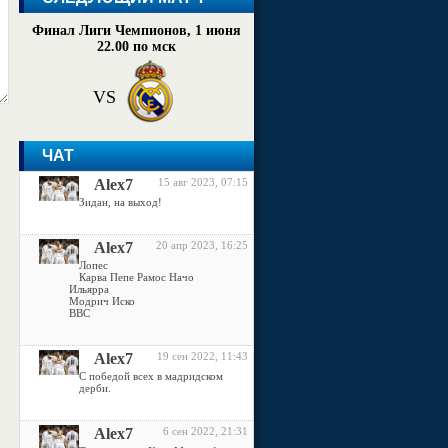
Финал Лиги Чемпионов, 1 июня
22.00 по мск
VS
ЧАТ
Alex7
15 авг 2023, 07:15
Зидан, на выход!
Alex7
20 апр 2023, 16:25
Лопес
Карва Пепе Рамос Начо
Ильярра
Модрич Иско
ВВС
Alex7
19 сен 2022, 11:43
С победой всех в мадридском
дерби.
Alex7
6 сен 2022, 21:31