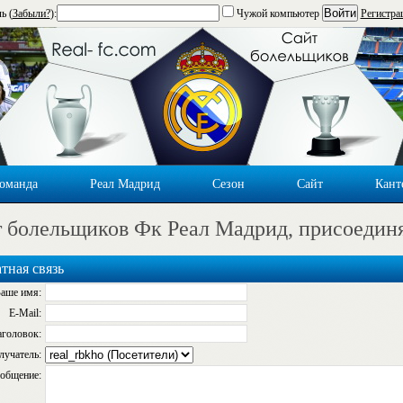
Войти
ь (
Забыли?
):
Чужой компьютер
Регистра
оманда
Реал Мадрид
Сезон
Сайт
Кант
 болельщиков Фк Реал Мадрид, присоедин
тная связь
аше имя:
E-Mail:
аголовок:
лучатель:
общение: