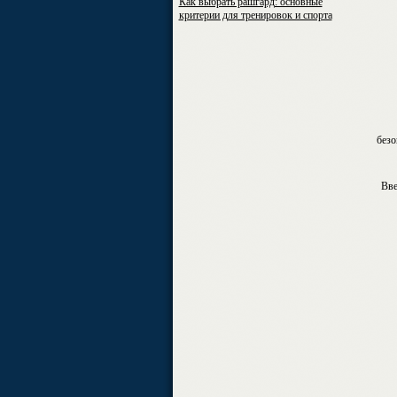
Как выбрать рашгард: основные
критерии для тренировок и спорта
безо
Вве