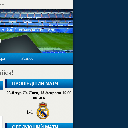
ция
ера
Разное
яйся!
ПРОШЕДШИЙ МАТЧ
25-й тур Ла Лиги, 18 февраля 16.00
по мск
1-1
СЛЕДУЮЩИЙ МАТЧ