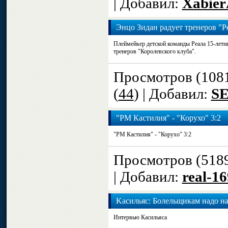
| Добавил:
Xabier
Энцо Зидан радует тренеров "Р
Плеймейкер детской команды Реала 15-летни
тренеров "Королевского клуба".
Просмотров (108
(
44
) | Добавил:
S
"РМ Кастилия" - "Корухо" 3:2
"РМ Кастилия" - "Корухо" 3:2
Просмотров (518
| Добавил:
real-1
Kaсильяс: Болельщикам надо на
Интервью Касильяса