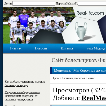
Логин:
Пароль (
Забыли?
):
Главная
Новости
Команда
Реал Мадрид
Cайт болельщиков Фк
Менендез: "Мы боролись до ко
Тренер Кастилии рассказал о матче
Как выбрать утеплённые мужские
ботинки для города
Просмотров (324
Медицинское оборудование в
Добавил:
RealMa
качественном спортзале: от
разминки до медпункта