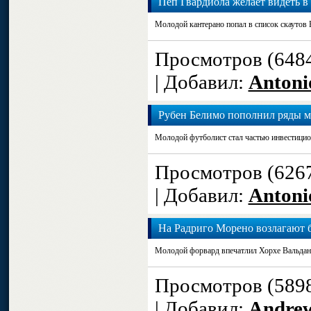
Пеп Гвардиола желает видеть 
Молодой кантерано попал в список скаутов 
Просмотров (648
| Добавил:
Antoni
Рубен Белимо пополнил ряды 
Молодой футболист стал частью инвестицио
Просмотров (626
| Добавил:
Antoni
На Радриго Морено возлагают
Молодой форвард впечатлил Хорхе Вальдан
Просмотров (589
| Добавил:
Andre