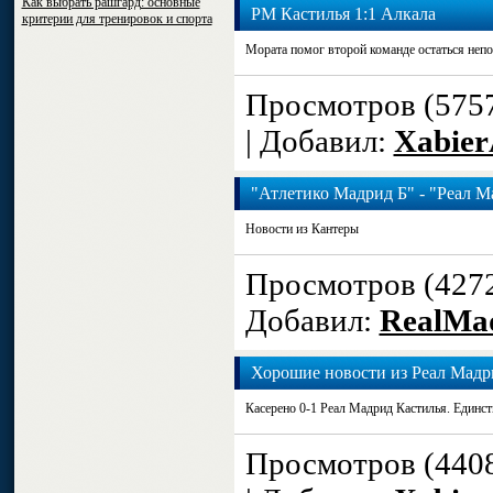
Как выбрать рашгард: основные
РМ Кастилья 1:1 Алкала
критерии для тренировок и спорта
Мората помог второй команде остаться непо
Просмотров (575
| Добавил:
Xabier
"Атлетико Мадрид Б" - "Реал Ма
Новости из Кантеры
Просмотров (427
Добавил:
RealMa
Хорошие новости из Реал Мадр
Касерено 0-1 Реал Мадрид Кастилья. Единст
Просмотров (440