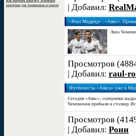
Как выбрать рашгард: основные
| Добавил:
RealM
критерии для тренировок и спорта
«Реал Мадрид» : «Аякс». Превь
Лига Чемпион
Просмотров (488
| Добавил:
raul-r
Футболисты «Аякса» уже в Ма
Сегодня «Аякс», соперники мадри
Чемпионов прибыли в столицу И
Просмотров (414
| Добавил:
Рони