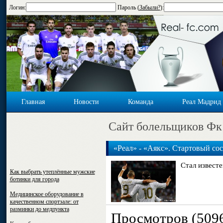
Логин:
Пароль (
Забыли?
):
Главная
Новости
Команда
Реал Мадрид
Cайт болельщиков Фк
«Реал» - «Аякс». Стартовый сос
Стал известе
Как выбрать утеплённые мужские
ботинки для города
Медицинское оборудование в
качественном спортзале: от
разминки до медпункта
Просмотров (509