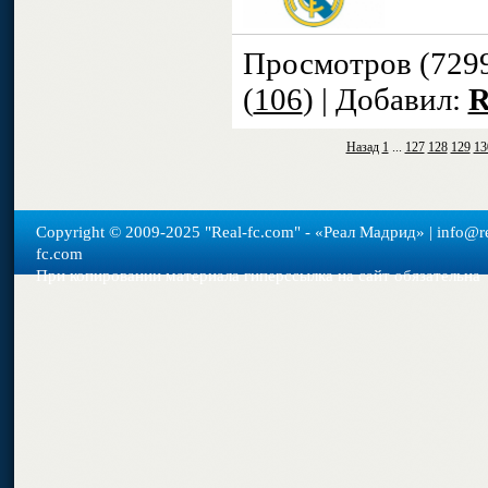
Просмотров (729
(
106
) | Добавил:
R
Назад
1
...
127
128
129
13
Copyright © 2009-2025 "Real-fс.com" - «Реал Мадрид» | info@re
fc.com
При копировании материала гиперссылка на сайт обязательна