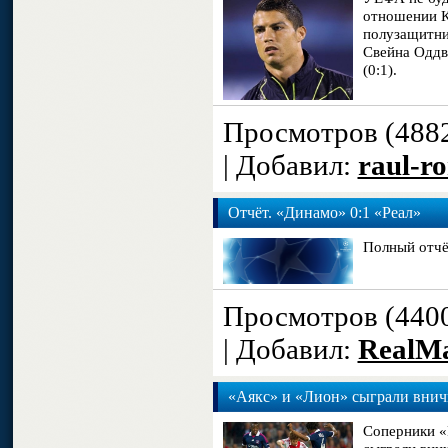
отношении К
полузащитни
Свейна Оддв
(0:1).
Просмотров (488
| Добавил:
raul-r
Отчёт. «Динамо» 0:1 «Реал»
Полный отчё
Просмотров (440
| Добавил:
RealM
«Аякс» и «Лион» сыграли вни
Соперники «