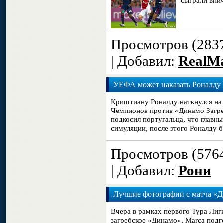
сыграли вни
Просмотров (283
| Добавил:
RealM
УЕФА может наказать Роналду
Криштиану Роналду наткнулся на 
Чемпионов против «Динамо Загре
подкосил португальца, что главны
симуляции, после этого Роналду б
Просмотров (576
| Добавил:
Рони
Лучшие фотографии с матча «Ди
Вчера в рамках первого Тура Ли
загребское «Динамо», Marca подг