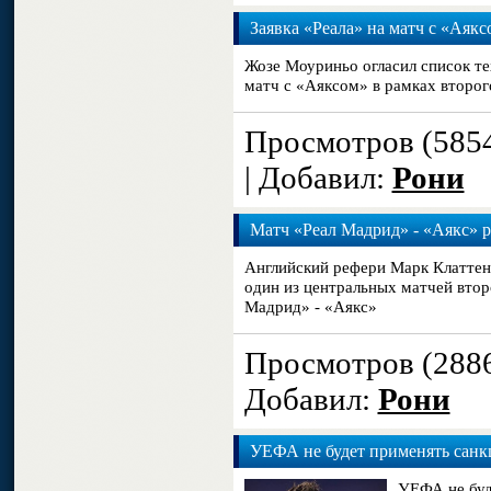
Заявка «Реала» на матч с «Аякс
Жозе Моуриньо огласил список тех
матч с «Аяксом» в рамках второ
Просмотров (585
| Добавил:
Рони
Матч «Реал Мадрид» - «Аякс» р
Английский рефери Марк Клаттен
один из центральных матчей втор
Мадрид» - «Аякс»
Просмотров (288
Добавил:
Рони
УЕФА не будет применять санк
УЕФА не буд