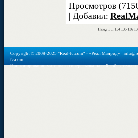
Просмотров (715
| Добавил:
RealM
Назад
1
...
134
135
136
13
Copyright © 2009-2025 "Real-fс.com" - «Реал Мадрид» | info@re
fc.com
При копировании материала гиперссылка на сайт обязательна