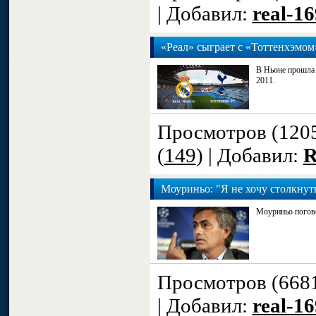
| Добавил:
real-1
«Реал» сыграет с «Тоттенхэмом
В Ньоне прошла 
2011.
Просмотров (120
(
149
) | Добавил:
R
Моуриньо: "Я не хочу столкнуть
Моуриньо погово
Просмотров (668
| Добавил:
real-1