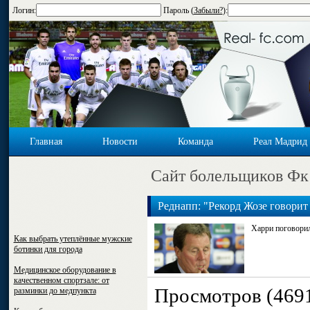
Логин:
Пароль (
Забыли?
):
Главная
Новости
Команда
Реал Мадрид
Cайт болельщиков Фк
Реднапп: "Рекорд Жозе говорит 
Харри поговори
Как выбрать утеплённые мужские
ботинки для города
Медицинское оборудование в
качественном спортзале: от
Просмотров (469
разминки до медпункта