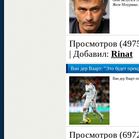
свои заслуги в 
Жозе Моуриньо.
Просмотров (497
| Добавил:
Rinat
Ван дер Ваарт: "Это будет пре
Ван дер Ваарт п
Просмотров (697