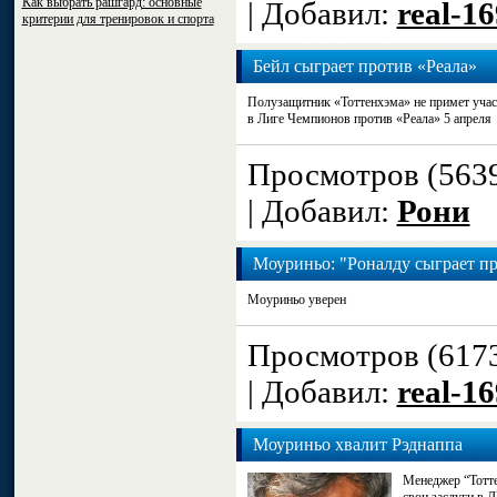
Как выбрать рашгард: основные
| Добавил:
real-1
критерии для тренировок и спорта
Бейл сыграет против «Реала»
Полузащитник «Тоттенхэма» не примет участ
в Лиге Чемпионов против «Реала» 5 апреля
Просмотров (563
| Добавил:
Рони
Моуриньо: "Роналду сыграет п
Моуриньо уверен
Просмотров (617
| Добавил:
real-1
Моуриньо хвалит Рэднаппа
Менеджер “Тотте