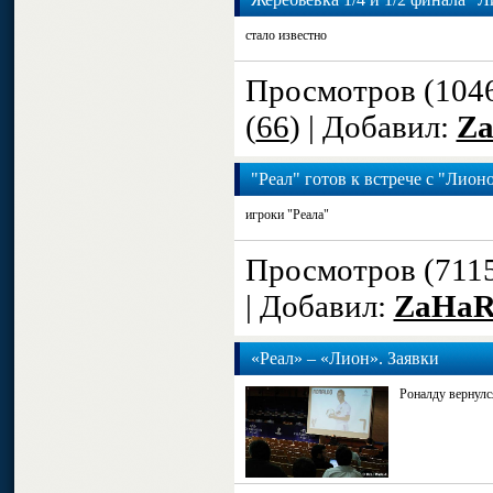
стало известно
Просмотров (104
(
66
) | Добавил:
Z
"Реал" готов к встрече с "Лио
игроки "Реала"
Просмотров (711
| Добавил:
ZaHa
«Реал» – «Лион». Заявки
Роналду вернулся