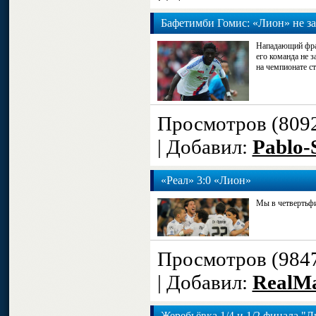
Бафетимби Гомис: «Лион» не з
Нападающий фра
его команда не з
на чемпионате с
Просмотров (809
| Добавил:
Pablo-
«Реал» 3:0 «Лион»
Мы в четвертьфи
Просмотров (984
| Добавил:
RealM
Жеребьёвка 1/4 и 1/2 финала "