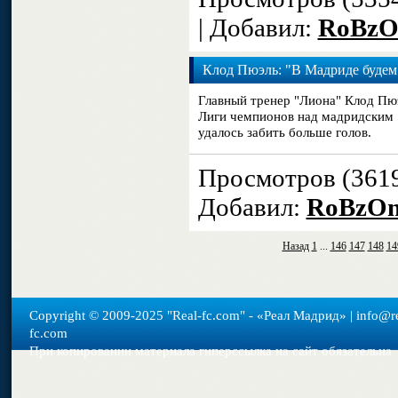
| Добавил:
RoBzO
Клод Пюэль: "В Мадриде будем 
Главный тренер "Лиона" Клод Пюэ
Лиги чемпионов над мадридским "Р
удалось забить больше голов.
Просмотров (361
Добавил:
RoBzOn
Назад
1
...
146
147
148
14
Copyright © 2009-2025 "Real-fс.com" - «Реал Мадрид» | info@re
fc.com
При копировании материала гиперссылка на сайт обязательна