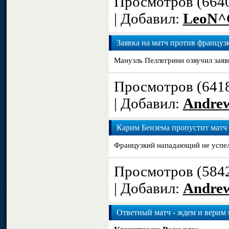
Просмотров (664
| Добавил:
LeoN^
Заявка на матч против француз
Мануэль Пеллегрини озвучил зая
Просмотров (641
| Добавил:
Andre
Карим Бензема пропустит матч
Французкий нападающий не успел
Просмотров (584
| Добавил:
Andre
Ответный матч - ждем и верим 