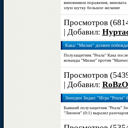
виновником поражения, виновата 
злую шутку большое желание
Просмотров (681
| Добавил:
Нурта
Кака: "Милан" должен побежда
Полузащитник "Реала" Кака посл
команды "Милан" против "Манчес
Просмотров (543
| Добавил:
RoBzO
Зинедин Зидан: "Игра "Реала" 
Бывший полузащитник "Реала" Зи
"Лионом" (0:1) выразил разочаро
Просмотров (535