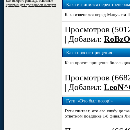
Как выбрать рашгард: основные
Кака извинился перед тренером 
критерии для тренировок и спорта
Кака извенился перед Мануэлем П
Просмотров (501
| Добавил:
RoBzO
Кака просит прощения
Кака просит прощения болельщик
Просмотров (668
| Добавил:
LeoN^
Гути: «Это был позор!»
Гути считает, что его клубу дол
ответном поединке 1/8 финала Лиг