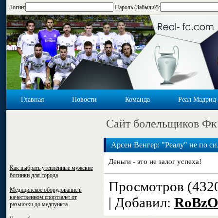
Логин:
Пароль (
Забыли?
):
Главная
Новости
Команда
Реал Мадрид
Cайт болельщиков Фк
Арсен Венгер: "Реалу" не по с
Деньги - это не залог успеха!
Как выбрать утеплённые мужские
ботинки для города
Просмотров (432
Медицинское оборудование в
качественном спортзале: от
| Добавил:
RoBzO
разминки до медпункта