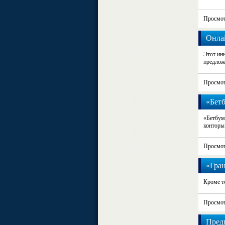
Просмот
Онла
Этот ин
предлож
Просмот
«Бетб
«Бетбум
конторы 
Просмот
«Гран
Кроме то
Просмот
Предп