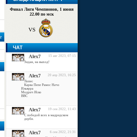
Финал Лиги Чемпионов, 1 июня
22.00 по мск
VS
е
ЧАТ
Alex7
15 авг 2023, 07:15
Зидан, на выход!
Alex7
20 апр 2023, 16:25
Лопес
Карва Пепе Рамос Начо
Ильярра
Модрич Иско
ВВС
Alex7
19 сен 2022, 11:43
С победой всех в мадридском
дерби.
Alex7
6 сен 2022, 21:31