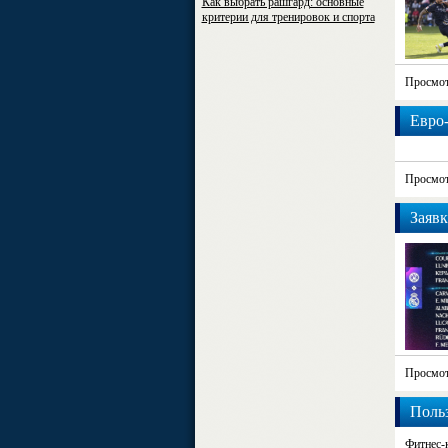
Как выбрать рашгард: основные
критерии для тренировок и спорта
Просмот
Евро-
Просмот
Заявк
Просмот
Поль
Фитнес-