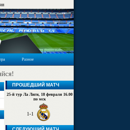
ция
ера
Разное
яйся!
ПРОШЕДШИЙ МАТЧ
25-й тур Ла Лиги, 18 февраля 16.00
по мск
1-1
СЛЕДУЮЩИЙ МАТЧ