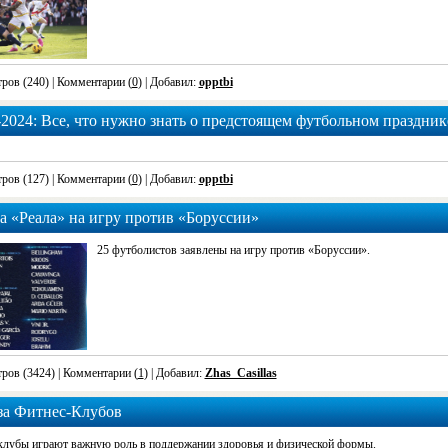
ров (240)
| Комментарии (
0
) | Добавил:
opptbi
2024: Все, что нужно знать о предстоящем футбольном праздник
ров (127)
| Комментарии (
0
) | Добавил:
opptbi
а «Реала» на игру против «Боруссии»
25 футболистов заявлены на игру против «Боруссии».
ров (3424)
| Комментарии (
1
) | Добавил:
Zhas_Casillas
за Фитнес-Клубов
клубы играют важную роль в поддержании здоровья и физической формы.