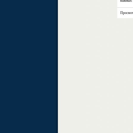
важных 
Просмот