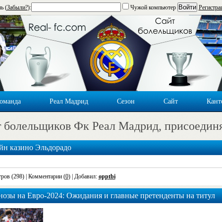
Войти
ь (
Забыли?
):
Чужой компьютер
Регистра
оманда
Реал Мадрид
Сезон
Сайт
Кант
 болельщиков Фк Реал Мадрид, присоедин
йн казино Эльдорадо
ров (298)
| Комментарии (
0
) | Добавил:
opptbi
озы на Евро-2024: Ожидания и главные претенденты на титул