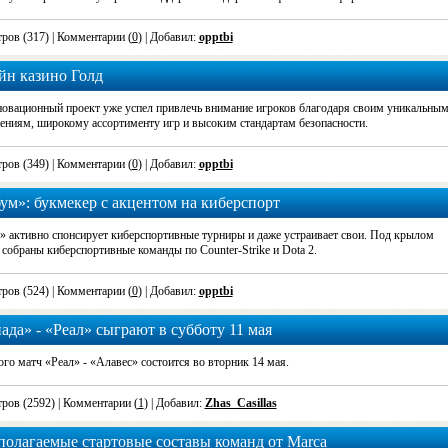
ров (317)
| Комментарии (
0
) | Добавил:
opptbi
йн казино Голд
новационный проект уже успел привлечь внимание игроков благодаря своим уникальны
ениям, широкому ассортименту игр и высоким стандартам безопасности.
ров (349)
| Комментарии (
0
) | Добавил:
opptbi
ум»: букмекер с акцентом на киберспорт
» активно спонсирует киберспортивные турниры и даже устраивает свои. Под крылом
собраны киберспортивные команды по Counter-Strike и Dota 2.
ров (524)
| Комментарии (
0
) | Добавил:
opptbi
ада» - «Реал» сыграют в субботу 11 мая
го матч «Реал» - «Алавес» состоится во вторник 14 мая.
ров (2592)
| Комментарии (
1
) | Добавил:
Zhas_Casillas
олагаемые стартовые составы команд от Marca