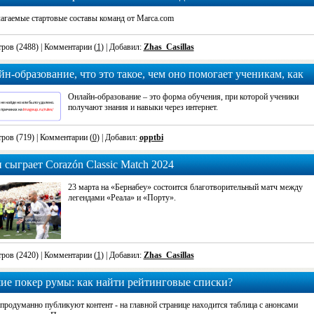
агаемые стартовые составы команд от Marca.com
ров (2488)
| Комментарии (
1
) | Добавил:
Zhas_Casillas
н-образование, что это такое, чем оно помогает ученикам, как
дят уроки
Онлайн-образование – это форма обучения, при которой ученики
получают знания и навыки через интернет.
ров (719)
| Комментарии (
0
) | Добавил:
opptbi
 сыграет Corazón Classic Match 2024
23 марта на «Бернабеу» состоится благотворительный матч между
легендами «Реала» и «Порту».
ров (2420)
| Комментарии (
1
) | Добавил:
Zhas_Casillas
ие покер румы: как найти рейтинговые списки?
продуманно публикуют контент - на главной странице находится таблица с анонсами