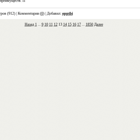
преимуществ. П
ров (912)
| Комментарии (
0
) | Добавил:
opptbi
Назад
1
...
9
10
11
12
13
14
15
16
17
...
1850
Далее