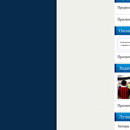
Предпол
Просмот
Онлай
прохо
Просмот
Зидан
Просмот
Лучш
Авторы 