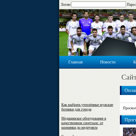
Логин:
Парол
Главная
Новости
К
Cайт
Онла
Как выбрать утеплённые мужские
Просмот
ботинки для города
Медицинское оборудование в
Прогн
качественном спортзале: от
разминки до медпункта