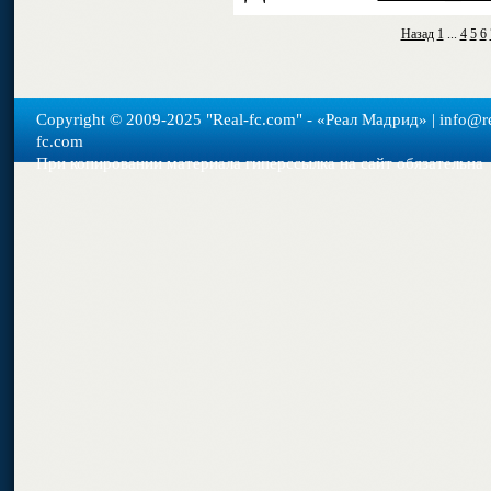
Назад
1
...
4
5
6
Copyright © 2009-2025 "Real-fс.com" - «Реал Мадрид» | info@re
fc.com
При копировании материала гиперссылка на сайт обязательна