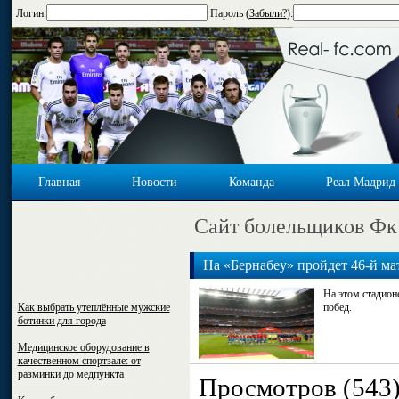
Логин:
Пароль (
Забыли?
):
Главная
Новости
Команда
Реал Мадрид
Cайт болельщиков Фк
На «Бернабеу» пройдет 46-й м
На этом стадион
Как выбрать утеплённые мужские
побед.
ботинки для города
Медицинское оборудование в
качественном спортзале: от
разминки до медпункта
Просмотров (543