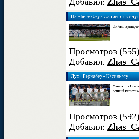
Добавил:
Zhas_Ca
На «Бернабеу» состоится минут
Он был вратарем
Просмотров (555
Добавил:
Zhas_Ca
Дух «Бернабеу» Касильясу
Фанаты La Grada
вечный капитан»
Просмотров (592
Добавил:
Zhas_Ca