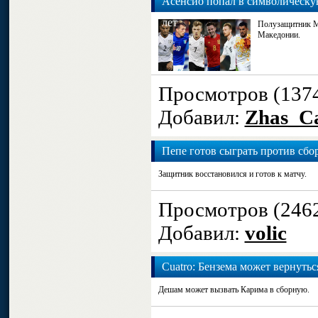
Асенсио попал в символическу
лет
Полузащитник М
Македонии.
Просмотров (137
Добавил:
Zhas_Ca
Пепе готов сыграть против сб
Защитник восстановился и готов к матчу.
Просмотров (246
Добавил:
volic
Cuatro: Бензема может вернуть
Дешам может вызвать Карима в сборную.