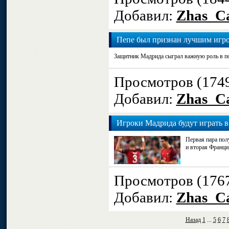
Добавил:
Zhas_Ca
Пепе был признан лучшим игро
Защитник Мадрида сыграл важную роль в по
Просмотров (174
Добавил:
Zhas_Ca
Игроки Мадрида будут играть в
Первая пара пол
и вторая Франци
Просмотров (176
Добавил:
Zhas_Ca
Назад
1
...
5
6
7