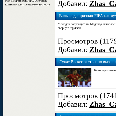
Как выбрать рашгард: основные
Добавил:
Zhas_Ca
критерии для тренировок и спорта
Вальверде признан FIFA как л
Молодой полузащитник Мадрида, ныне арен
сборную Уругвая.
Просмотров (117
Добавил:
Zhas_Ca
Лукас Васкес экстренно вызва
Кантенаро замен
Просмотров (174
Добавил:
Zhas_Ca