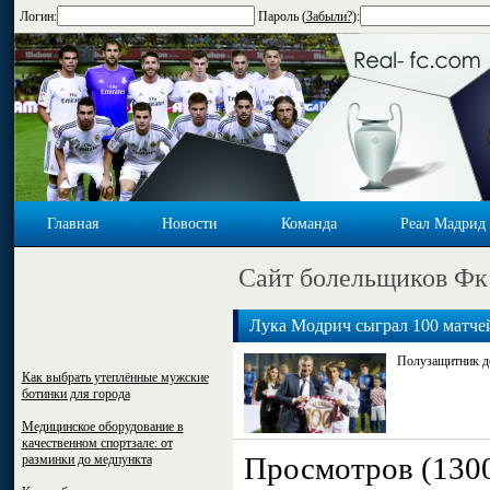
Логин:
Пароль (
Забыли?
):
Главная
Новости
Команда
Реал Мадрид
Cайт болельщиков Фк
Лука Модрич сыграл 100 матче
Полузащитник до
Как выбрать утеплённые мужские
ботинки для города
Медицинское оборудование в
качественном спортзале: от
Просмотров (130
разминки до медпункта