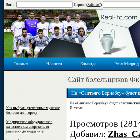
Логин:
Пароль (
Забыли?
):
Главная
Новости
Команда
Реал Мадрид
Cайт болельщиков Фк
На «Сантьяго Бернабеу» будет 
Мадрида» против «Легенд Инт
На «Сантьяго Бернабеу» будет классически
Как выбрать утеплённые мужские
Интера»
ботинки для города
Просмотров (281
Медицинское оборудование в
качественном спортзале: от
Добавил:
Zhas_Ca
разминки до медпункта