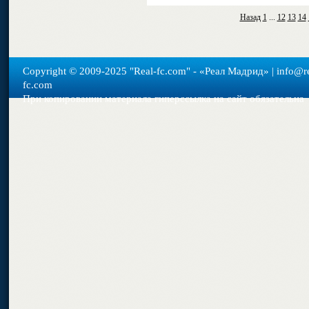
Назад
1
...
12
13
14
Copyright © 2009-2025 "Real-fс.com" - «Реал Мадрид» | info@re
fc.com
При копировании материала гиперссылка на сайт обязательна