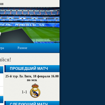
ция
ера
Разное
яйся!
ПРОШЕДШИЙ МАТЧ
25-й тур Ла Лиги, 18 февраля 16.00
по мск
1-1
СЛЕДУЮЩИЙ МАТЧ