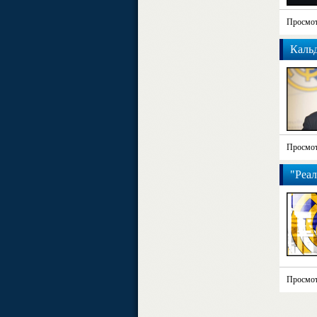
Просмот
Кальд
Просмот
"Реа
Просмот