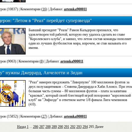
ров (10837)
| Комментарии (
16
) | Добавил:
artemka900011
ерон: "Летом в "Реал" перейдет суперзвезда"
Бывший президент "Реала" Рамон Кальдерон признался, что
удовлетворен той работой, которую ему удалось сделать во главе
"Королевского клуба", и заявил, что летом состав команды пополнит
один из лучших футболистов мира, впрочем, не став называть его
имени.
ров (9063)
| Комментарии (
8
) | Добавил:
artemka900011
лу" нужны Джеррард, Анчелотти и Зидан
"Реал" намерен предложить "Ливерпулю" 100 миллионов фунтов за
двух полузащитников – Стивена Джеррарда и Хаби Алонсо. При это
большая часть суммы – 80 миллионов фунтов – плата за капитана
"красных", который своей блестящей игрой похоронил "королевский
клуб" на "Энфилде" в ответном матче 1/8 финала Лиги чемпионов
(4:0).
ров (15852)
| Комментарии (
27
) | Добавил:
artemka900011
Назад
1
...
286
287
288
289
290
291
292
293
294
295
Далее