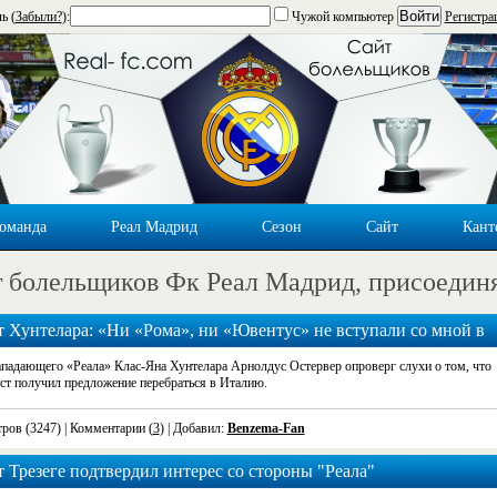
Войти
ь (
Забыли?
):
Чужой компьютер
Регистра
оманда
Реал Мадрид
Сезон
Сайт
Кант
 болельщиков Фк Реал Мадрид, присоедин
 Хунтелара: «Ни «Рома», ни «Ювентус» не вступали со мной в
кт»
ападающего «Реала» Клас-Яна Хунтелара Арнолдус Остервер опроверг слухи о том, что
ст получил предложение перебраться в Италию.
ров (3247)
| Комментарии (
3
) | Добавил:
Benzema-Fan
 Трезеге подтвердил интерес со стороны "Реала"