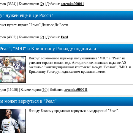
ров (3824)
| Комментарии (
2
) | Добавил:
artemka900011
у" нужен ещё и Де Росси?
очет купить игрока "Ромы" Даниэле Де Росси.
ров (4805)
| Комментарии (
2
) | Добавил:
Fred
"Реал", "МЮ" и Криштиану Роналду подписали
фиденциальный контракт"
Вокруг возможного перехода полузащитника "МЮ" в "Реал" не
утихают страсти около года. Авторитетное испанское издание AS
заявило о "конфиденциальном контракте" между "Реалом", "МЮ" и
Криштиану Роналду, подписанном прошлым летом.
ров (11656)
| Комментарии (
16
) | Добавил:
artemka900011
м может вернуться в "Реал"
Дэвиду Бекхэму предложат вернуться в мадридский "Реал".