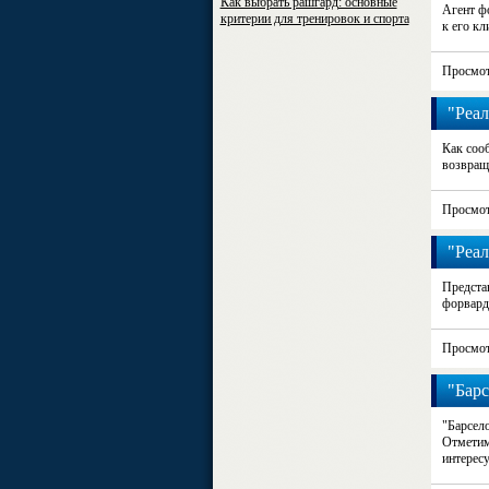
Как выбрать рашгард: основные
Агент ф
критерии для тренировок и спорта
к его кл
Просмот
"Реал
Как сооб
возвращ
Просмот
"Реал
Предста
форвард
Просмот
"Барс
"Барсело
Отметим
интересу