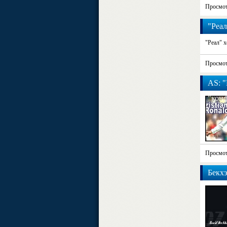
Просмот
"Реал
"Реал" х
Просмот
AS: 
"кон
Просмот
Бекхэ