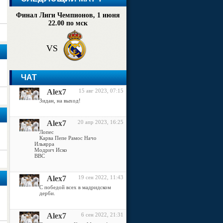
Финал Лиги Чемпионов, 1 июня
22.00 по мск
VS
ЧАТ
Alex7
15 авг 2023, 07:15
Зидан, на выход!
Alex7
20 апр 2023, 16:25
Лопес
Карва Пепе Рамос Начо
Ильярра
Модрич Иско
ВВС
Alex7
19 сен 2022, 11:43
С победой всех в мадридском
дерби.
Alex7
6 сен 2022, 21:31