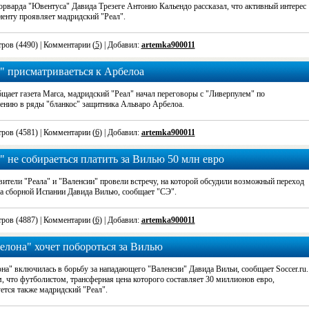
орварда "Ювентуса" Давида Трезеге Антонио Кальендо рассказал, что активный интерес
иенту проявляет мадридский "Реал".
ров (4490)
| Комментарии (
5
) | Добавил:
artemka900011
" присматриваеться к Арбелоа
щает газета Marca, мадридский "Реал" начал переговоры с "Ливерпулем" по
ению в ряды "бланкос" защитника Альваро Арбелоа.
ров (4581)
| Комментарии (
6
) | Добавил:
artemka900011
" не собираеться платить за Вилью 50 млн евро
вители "Реала" и "Валенсии" провели встречу, на которой обсудили возможный переход
а сборной Испании Давида Вилью, сообщает "СЭ".
ров (4887)
| Комментарии (
6
) | Добавил:
artemka900011
елона" хочет побороться за Вилью
на" включилась в борьбу за нападающего "Валенсии" Давида Вильи, сообщает Soccer.ru.
, что футболистом, трансферная цена которого составляет 30 миллионов евро,
ется также мадридский "Реал".