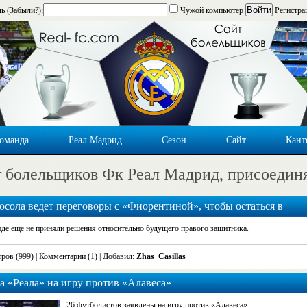
Войти
ь (
Забыли?
):
Чужой компьютер
Регистра
оманда
Реал Мадрид
Сезон
Сайт
Кант
 болельщиков Фк Реал Мадрид, присоедин
Официальный сайт
gama casino
.
Играть на
криптобосс зеркало
официального сайта.
play
casino peso888
and sport betting.
сола ведет переговоры с «Фиорентиной», чтобы остаться в
ии
де еще не приняли решения относительно будущего правого защитника.
ров (999)
| Комментарии (
1
) | Добавил:
Zhas_Casillas
а «Реала» на игру против «Алавеса»
26 футболистов заявлены на игру против «Алавеса».