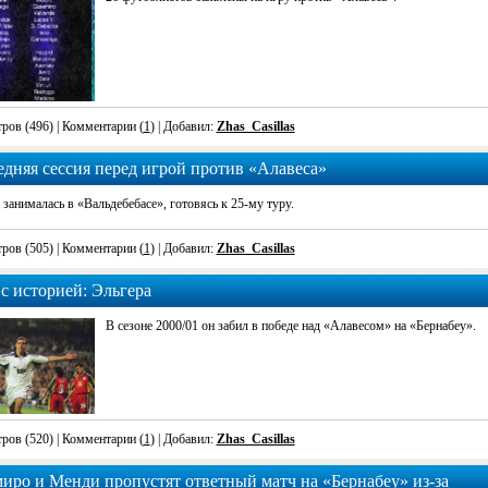
ров (496)
| Комментарии (
1
) | Добавил:
Zhas_Casillas
дняя сессия перед игрой против «Алавеса»
занималась в «Вальдебебасе», готовясь к 25-му туру.
ров (505)
| Комментарии (
1
) | Добавил:
Zhas_Casillas
с историей: Эльгера
В сезоне 2000/01 он забил в победе над «Алавесом» на «Бернабеу».
ров (520)
| Комментарии (
1
) | Добавил:
Zhas_Casillas
иро и Менди пропустят ответный матч на «Бернабеу» из-за