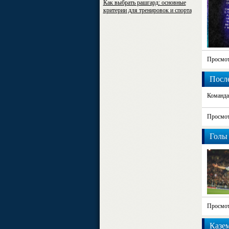
Как выбрать рашгард: основные
критерии для тренировок и спорта
Просмот
После
Команда 
Просмот
Голы 
Просмот
Казем