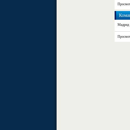
Просмот
Коман
Мадрид 
Просмот