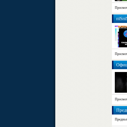
Просмот
пїЅпї
пїЅпї
Просмот
Офици
Просмот
Предп
Предпол