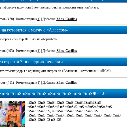
валификации
ц и француз получили 3 желтые карточки и пропустят ответный матч.
ров (478)
| Комментарии (
1
) | Добавил:
Zhas_Casillas
да готовится к матчу с «Алвесом»
ыграет 25-й тур Ла Лиги на «Бернабеу».
ров (493)
| Комментарии (
1
) | Добавил:
Zhas_Casillas
а отразил 3 последних пенальти
ст отразил удары с одиннадцати метров от «Валенсии», «Атлетика» и «ПСЖ».
ров (411)
| Комментарии (
1
) | Добавил:
Zhas_Casillas
ЅпїЅпїЅ пїЅпїЅпїЅпїЅпїЅпїЅпїЅпїЅпїЅ. пїЅпїЅпїЅЖ» 1:0
ЅпїЅпїЅпїЅ
пїЅпїЅпїЅпїЅпїЅпїЅ пїЅпїЅпїЅпїЅпїЅпїЅпїЅпїЅпїЅпїЅ
пїЅпїЅпїЅпїЅпїЅпїЅпїЅ пїЅпїЅпїЅЖ» пїЅ пїЅпїЅпїЅпїЅпїЅпїЅ
пїЅпїЅпїЅпїЅпїЅ, пїЅпїЅпїЅпїЅпїЅпїЅпїЅпїЅпїЅ пїЅ
пїЅпїЅпїЅпїЅпїЅпїЅпїЅпїЅ. пїЅпїЅпїЅпїЅпїЅпїЅпїЅпїЅ пїЅпїЅпїЅпїЅ
пїЅпїЅпїЅпїЅпїЅ пїЅпїЅ!