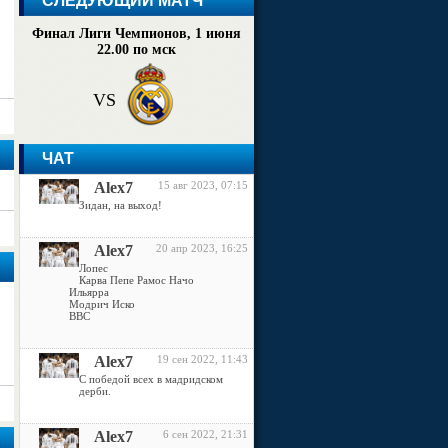
СЛЕДУЮЩИЙ МАТЧ
Финал Лиги Чемпионов, 1 июня
22.00 по мск
VS
ЧАТ
Alex7
15 авг 2023, 07:15
Зидан, на выход!
Alex7
20 апр 2023, 16:25
Лопес
Карва Пепе Рамос Начо
Ильярра
Модрич Иско
ВВС
Alex7
19 сен 2022, 11:43
С победой всех в мадридском
дерби.
Alex7
6 сен 2022, 21:31