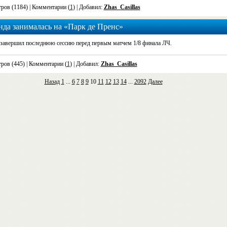
ров (1184)
| Комментарии (
1
) | Добавил:
Zhas_Casillas
да занималась на «Парк де Пренс»
завершил последнюю сессию перед первым матчем 1/8 финала ЛЧ.
ров (445)
| Комментарии (
1
) | Добавил:
Zhas_Casillas
Назад
1
...
6
7
8
9
10
11
12
13
14
...
2092
Далее