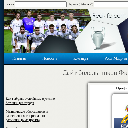
Логин:
Пароль (
Забыли?
):
Главная
Новости
Команда
Реал Мадрид
Cайт болельщиков Фк
Проф
Как выбрать утеплённые мужские
ботинки для города
Медицинское оборудование в
качественном спортзале: от
разминки до медпункта