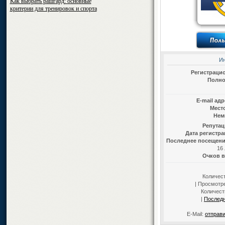
Как выбрать рашгард: основные
критерии для тренировок и спорта
И
Регистраци
Полно
E-mail ад
Мест
Нем
Репутац
Дата регистра
Последнее посещени
16 
Очков в
Количес
| Просмотре
Количест
|
Послед
E-Mail:
отправи