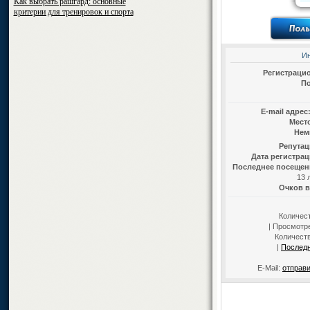
Как выбрать рашгард: основные
критерии для тренировок и спорта
И
Регистраци
По
E-mail адрес
Мест
Нем
Репутац
Дата регистрац
Последнее посещен
13 
Очков в
Количес
| Просмотре
Количест
|
Послед
E-Mail:
отправи