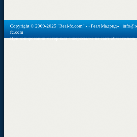
Copyright © 2009-2025 "Real-fс.com" - «Реал Мадрид» | info@re
fc.com
При копировании материала гиперссылка на сайт обязательна