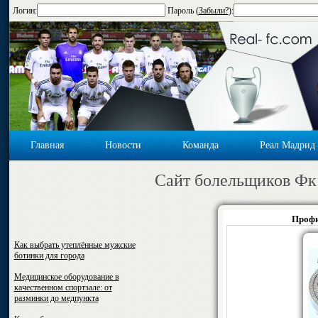
Логин:
Пароль (
Забыли?
):
Главная
Новости
Команда
Реал Мадрид
Cайт болельщиков Фк
Профи
Как выбрать утеплённые мужские
ботинки для города
Медицинское оборудование в
качественном спортзале: от
разминки до медпункта