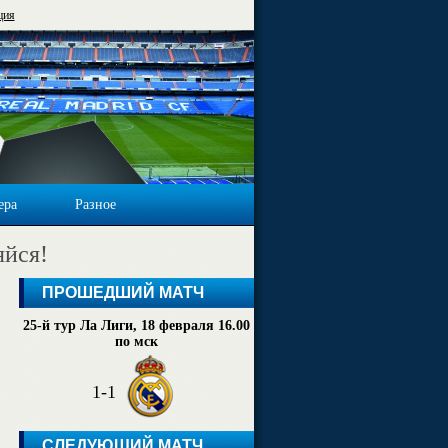
ция
ера
Разное
яйся!
ПРОШЕДШИЙ МАТЧ
25-й тур Ла Лиги, 18 февраля 16.00
по мск
1-1
СЛЕДУЮЩИЙ МАТЧ