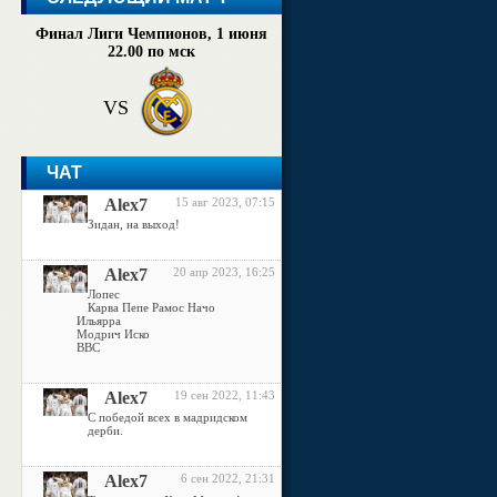
Финал Лиги Чемпионов, 1 июня
22.00 по мск
VS
ЧАТ
Alex7
15 авг 2023, 07:15
Зидан, на выход!
Alex7
20 апр 2023, 16:25
Лопес
Карва Пепе Рамос Начо
Ильярра
Модрич Иско
ВВС
Alex7
19 сен 2022, 11:43
С победой всех в мадридском
дерби.
Alex7
6 сен 2022, 21:31