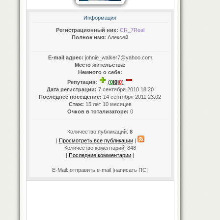
Информация
Регистрационный ник:
CR_7Real
Полное имя:
Алексей
E-mail адрес:
johnie_walker7@yahoo.com
Место жительства:
Немного о себе:
Репутация:
(
0
|
0
|
0
)
Дата регистрации:
7 сентября 2010 18:20
Последнее посещение:
14 сентября 2011 23:02
Стаж:
15 лет 10 месяцев
Очков в тотализаторе:
0
Количество публикаций:
8
|
Просмотреть все публикации
|
Количество коментарий:
848
|
Последние комментарии
|
E-Mail:
отправить e-mail
|написать ПС|