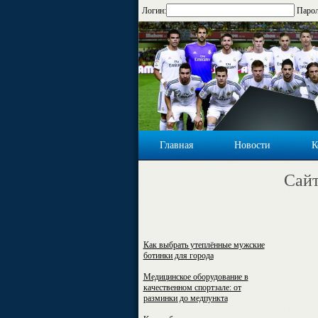
Логин:
Парол
Главная
Новости
К
Cайт
Как выбрать утеплённые мужские
ботинки для города
Медицинское оборудование в
качественном спортзале: от
разминки до медпункта