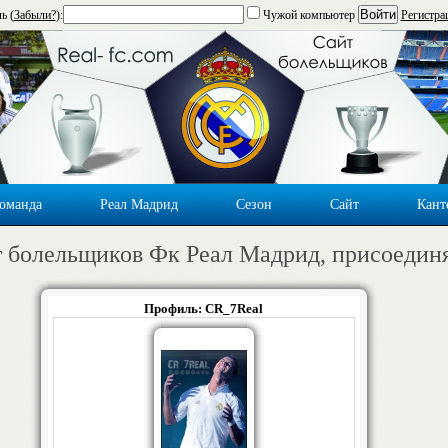
Войти
ь (
Забыли?
):
Чужой компьютер
Регистра
оманда
Реал Мадрид
Сезон
Сайт
Кант
 болельщиков Фк Реал Мадрид, присоедин
Профиль: CR_7Real