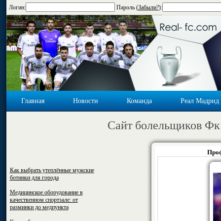
Логин:
Пароль (
Забыли?
):
Главная
Новости
Команда
Реал Мадрид
Cайт болельщиков Фк
Проф
Как выбрать утеплённые мужские
ботинки для города
Медицинское оборудование в
качественном спортзале: от
разминки до медпункта