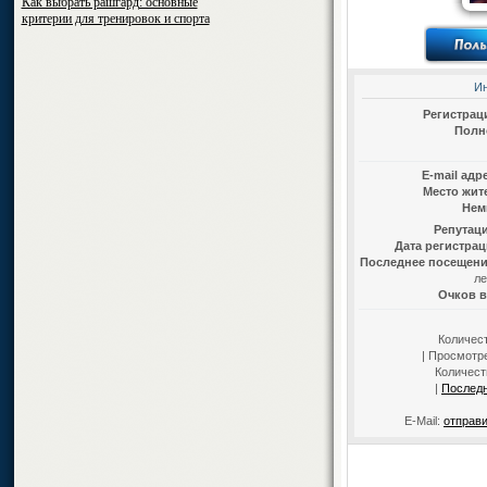
Как выбрать рашгард: основные
критерии для тренировок и спорта
И
Регистрац
Полн
E-mail адр
Место жит
Нем
Репутаци
Дата регистрац
Последнее посещени
ле
Очков в
Количес
| Просмотре
Количест
|
Послед
E-Mail:
отправи