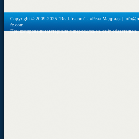
Copyright © 2009-2025 "Real-fс.com" - «Реал Мадрид» | info@re
fc.com
При копировании материала гиперссылка на сайт обязательна