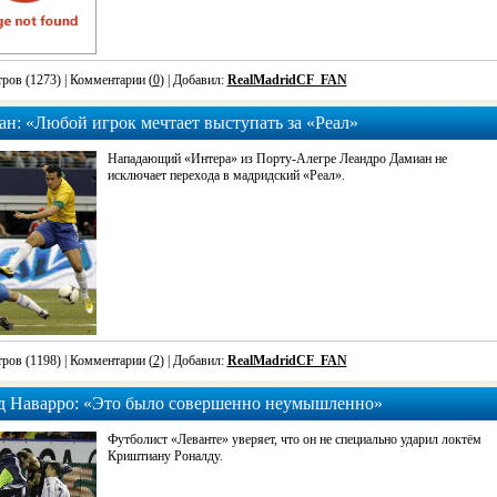
ров (1273)
| Комментарии (
0
) | Добавил:
RealMadridCF_FAN
н: «Любой игрок мечтает выступать за «Реал»
Нападающий «Интера» из Порту-Алегре Леандро Дамиан не
исключает перехода в мадридский «Реал».
ров (1198)
| Комментарии (
2
) | Добавил:
RealMadridCF_FAN
д Наварро: «Это было совершенно неумышленно»
Футболист «Леванте» уверяет, что он не специально ударил локтём
Криштиану Роналду.