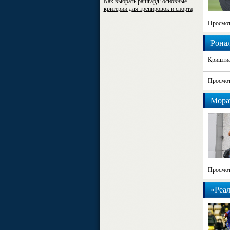
Как выбрать рашгард: основные
критерии для тренировок и спорта
Просмот
Ронал
Криштиа
Просмот
Морат
Просмот
«Реал