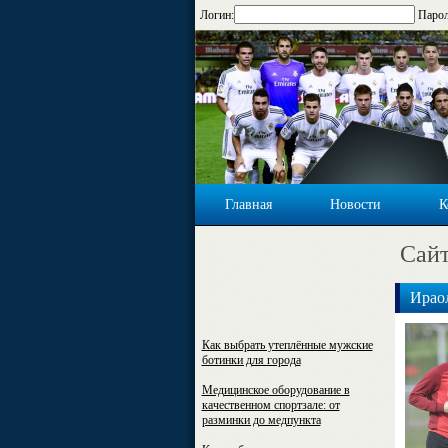
Логин:
Парол
Главная
Новости
К
Cайт
Ирао
Как выбрать утеплённые мужские
ботинки для города
Медицинское оборудование в
качественном спортзале: от
разминки до медпункта