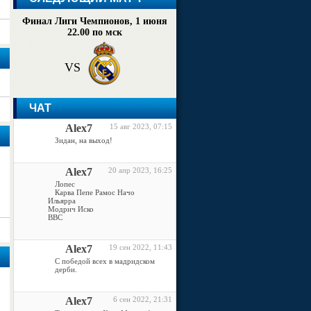
Финал Лиги Чемпионов, 1 июня
22.00 по мск
VS
ЧАТ
Alex7
15 авг 2023, 07:15
Зидан, на выход!
Alex7
20 апр 2023, 16:25
Лопес
Карва Пепе Рамос Начо
Ильярра
Модрич Иско
ВВС
Alex7
19 сен 2022, 11:43
С победой всех в мадридском
дерби.
Alex7
6 сен 2022, 21:31