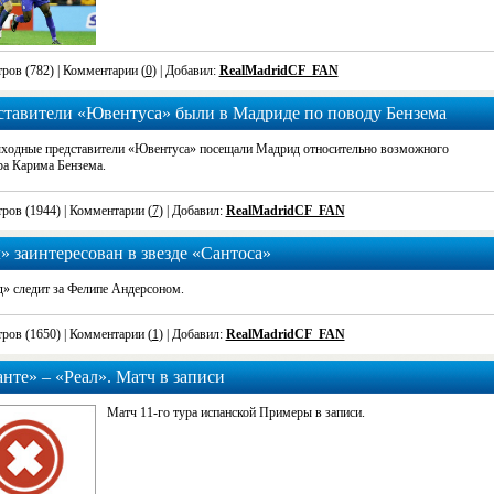
ров (782)
| Комментарии (
0
) | Добавил:
RealMadridCF_FAN
ставители «Ювентуса» были в Мадриде по поводу Бензема
ыходные представители «Ювентуса» посещали Мадрид относительно возможного
ра Карима Бензема.
ров (1944)
| Комментарии (
7
) | Добавил:
RealMadridCF_FAN
» заинтересован в звезде «Сантоса»
» следит за Фелипе Андерсоном.
ров (1650)
| Комментарии (
1
) | Добавил:
RealMadridCF_FAN
нте» – «Реал». Матч в записи
Матч 11-го тура испанской Примеры в записи.