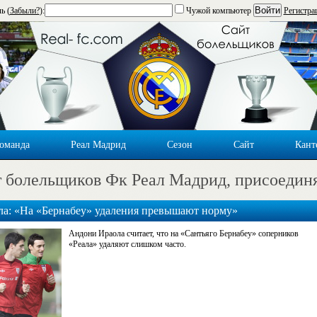
Войти
ь (
Забыли?
):
Чужой компьютер
Регистра
оманда
Реал Мадрид
Сезон
Сайт
Кант
 болельщиков Фк Реал Мадрид, присоедин
ла: «На «Бернабеу» удаления превышают норму»
Андони Ираола считает, что на «Сантьяго Бернабеу» соперников
«Реала» удаляют слишком часто.