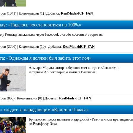
ров (1041)
| Комментарии (
1
) | Добавил:
RealMadridCF_FAN
ду: «Надеюсь восстановиться на 100%»
ну Роналду высказался через Facebook о своём состоянии здоровья.
ров (2790)
| Комментарии (
10
) | Добавил:
RealMadridCF_FAN
а: «Однажды я должен был забить этот гол»
Альваро Мората, автор победного мяч в игре с «Леванте», в
интервью AS поговорил о матче в Валенсии.
ров (860)
| Комментарии (
0
) | Добавил:
RealMadridCF_FAN
» следит за нападающим «Кристал Пэласа»
Британская пресса называет мадридский «Реал» в числе претендентов
на Вильфреда Заха.