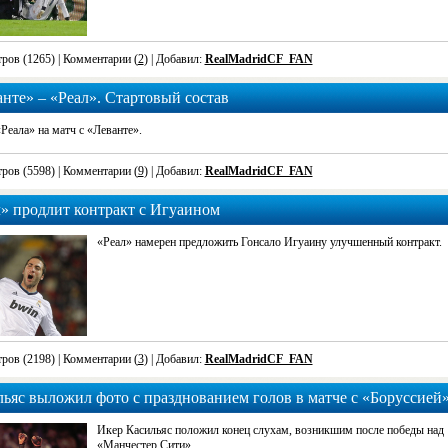
ров (1265)
| Комментарии (
2
) | Добавил:
RealMadridCF_FAN
нте» – «Реал». Стартовый состав
Реала» на матч с «Леванте».
ров (5598)
| Комментарии (
9
) | Добавил:
RealMadridCF_FAN
» продлит контракт с Игуаином
«Реал» намерен предложить Гонсало Игуаину улучшенный контракт.
ров (2198)
| Комментарии (
3
) | Добавил:
RealMadridCF_FAN
ьяс выложил фото с празднованием голов в матче с «Боруссией
Икер Касильяс положил конец слухам, возникшим после победы над
«Манчестер Сити».