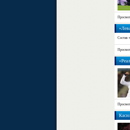
Просмот
«Лева
Состав «
Просмот
«Реал
Просмот
Касил