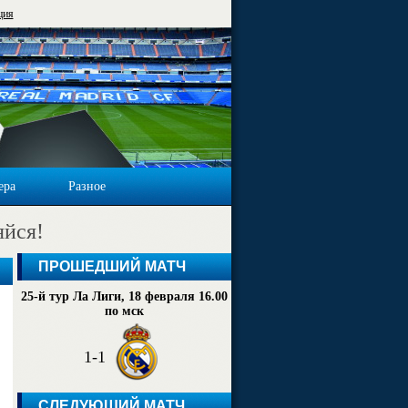
ция
ера
Разное
яйся!
ПРОШЕДШИЙ МАТЧ
25-й тур Ла Лиги, 18 февраля 16.00
по мск
1-1
СЛЕДУЮЩИЙ МАТЧ