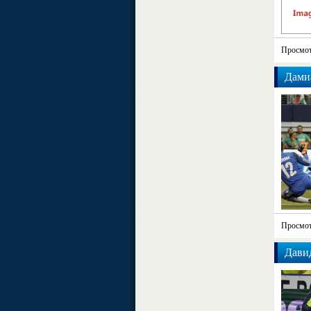
Просмот
Дамиа
Просмот
Дави