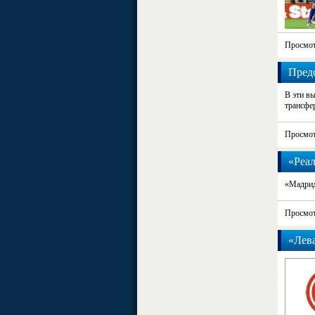
Просмот
Пред
В эти в
трансфе
Просмот
«Реал
«Мадрид
Просмот
«Лева