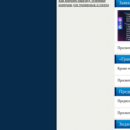
Как выбрать рашгард: основные
Заявк
критерии для тренировок и спорта
Просмот
«Гран
Кроме то
Просмот
Предп
Предпол
Просмот
Зидан