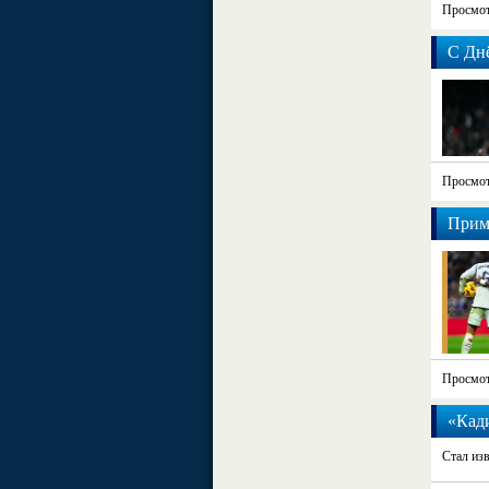
Просмот
С Дн
Просмот
Прим
Просмот
«Кади
Стал изв