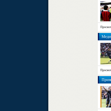
Просмот
Меди
Просмот
Приме