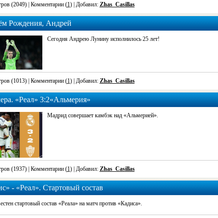
ров (2049)
| Комментарии (
1
) | Добавил:
Zhas_Casillas
ём Рождения, Андрей
Сегодня Андрею Лунину исполнилось 25 лет!
ров (1013)
| Комментарии (
1
) | Добавил:
Zhas_Casillas
ера. «Реал» 3:2«Альмерия»
Мадрид совершает камбэк над «Альмерией».
ров (1937)
| Комментарии (
1
) | Добавил:
Zhas_Casillas
с» - «Реал». Стартовый состав
естен стартовый состав «Реала» на матч против «Кадиса».