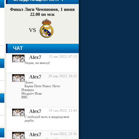
Финал Лиги Чемпионов, 1 июня
22.00 по мск
VS
ЧАТ
Alex7
15 авг 2023, 07:15
Зидан, на выход!
Alex7
20 апр 2023, 16:25
Лопес
Карва Пепе Рамос Начо
Ильярра
Модрич Иско
ВВС
Alex7
19 сен 2022, 11:43
С победой всех в мадридском
дерби.
Alex7
6 сен 2022, 21:31