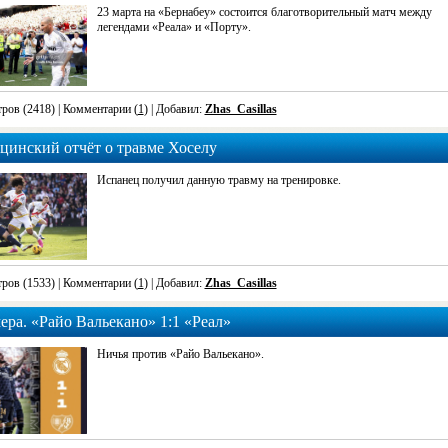
23 марта на «Бернабеу» состоится благотворительный матч между
легендами «Реала» и «Порту».
ров (2418)
| Комментарии (
1
) | Добавил:
Zhas_Casillas
цинский отчёт о травме Хоселу
Испанец получил данную травму на тренировке.
ров (1533)
| Комментарии (
1
) | Добавил:
Zhas_Casillas
ра. «Райо Вальекано» 1:1 «Реал»
Ничья против «Райо Вальекано».