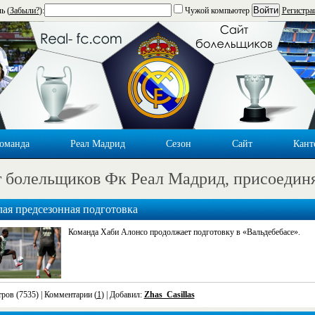
Войти
ь (
Забыли?
):
Чужой компьютер
Регистра
оманда
Реал Мадрид
Сезон
Сайт
Кант
 болельщиков Фк Реал Мадрид, присоедин
ая предсезонная подготовка
Команда Хаби Алонсо продолжает подготовку в «Вальдебебасе».
ров (7535)
| Комментарии (
1
) | Добавил:
Zhas_Casillas