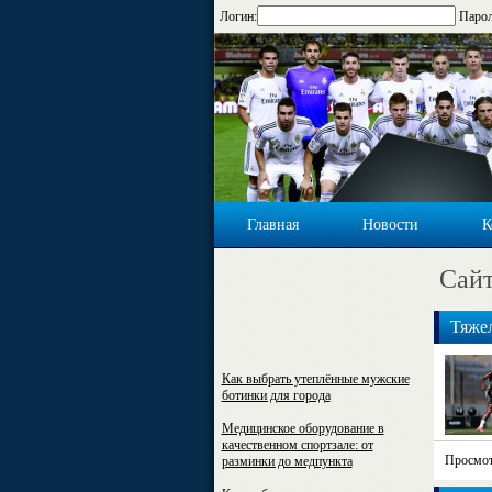
Логин:
Парол
Главная
Новости
К
Cайт
Тяжел
Как выбрать утеплённые мужские
ботинки для города
Медицинское оборудование в
качественном спортзале: от
Просмот
разминки до медпункта