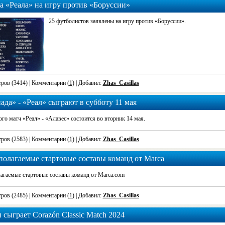
а «Реала» на игру против «Боруссии»
25 футболистов заявлены на игру против «Боруссии».
ров (3414)
| Комментарии (
1
) | Добавил:
Zhas_Casillas
ада» - «Реал» сыграют в субботу 11 мая
го матч «Реал» - «Алавес» состоится во вторник 14 мая.
ров (2583)
| Комментарии (
1
) | Добавил:
Zhas_Casillas
олагаемые стартовые составы команд от Marca
агаемые стартовые составы команд от Marca.com
ров (2485)
| Комментарии (
1
) | Добавил:
Zhas_Casillas
 сыграет Corazón Classic Match 2024