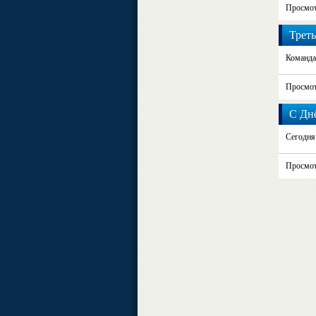
Просмот
Треть
Команда
Просмот
С Дн
Сегодня
Просмот