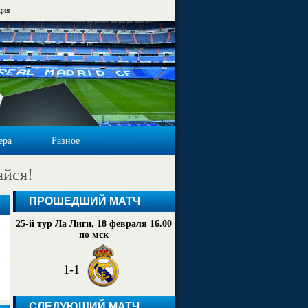
ция
ера
Разное
яйся!
ПРОШЕДШИЙ МАТЧ
25-й тур Ла Лиги, 18 февраля 16.00
по мск
1-1
СЛЕДУЮЩИЙ МАТЧ