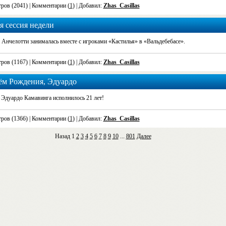
ров (2041)
| Комментарии (
1
) | Добавил:
Zhas_Casillas
я сессия недели
 Анчелотти занималась вместе с игроками «Кастилья» в «Вальдебебасе».
ров (1167)
| Комментарии (
1
) | Добавил:
Zhas_Casillas
ём Рождения, Эдуардо
 Эдуардо Камавинга исполнилось 21 лет!
ров (1366)
| Комментарии (
1
) | Добавил:
Zhas_Casillas
Назад
1
2
3
4
5
6
7
8
9
10
...
801
Далее