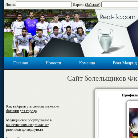
Логин:
Пароль (
Забыли?
):
Главная
Новости
Команда
Реал Мадрид
Cайт болельщиков Фк
Профиль:
Как выбрать утеплённые мужские
ботинки для города
Медицинское оборудование в
качественном спортзале: от
разминки до медпункта