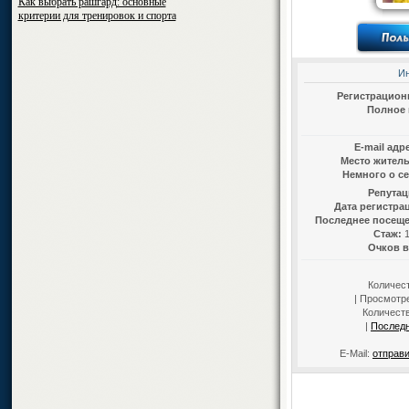
Как выбрать рашгард: основные
критерии для тренировок и спорта
И
Регистрацион
Полное 
E-mail адр
Место жител
Немного о се
Репутац
Дата регистра
Последнее посеще
Стаж:
1
Очков в
Количес
| Просмотре
Количест
|
Послед
E-Mail:
отправи