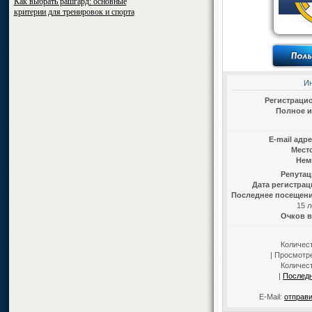
Как выбрать рашгард: основные
критерии для тренировок и спорта
И
Регистраци
Полное и
E-mail адр
Мест
Нем
Репутац
Дата регистрац
Последнее посещени
15 л
Очков в
Количес
| Просмотре
Количес
|
Послед
E-Mail:
отправи