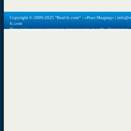
Copyright © 2009-2025 "Real-fс.com" - «Реал Мадрид» | info@re
fc.com
При копировании материала гиперссылка на сайт обязательна