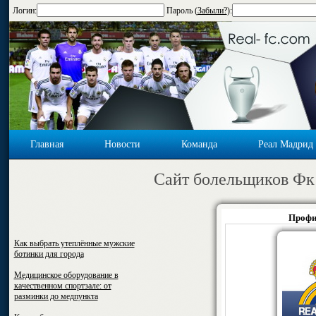
Логин:
Пароль (
Забыли?
):
Главная
Новости
Команда
Реал Мадрид
Cайт болельщиков Фк
Профил
Как выбрать утеплённые мужские
ботинки для города
Медицинское оборудование в
качественном спортзале: от
разминки до медпункта