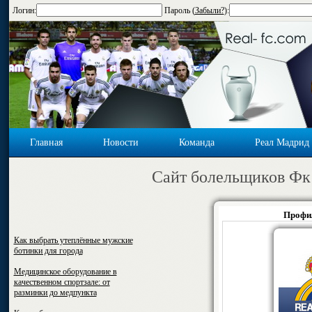
Логин:
Пароль (
Забыли?
):
Главная
Новости
Команда
Реал Мадрид
Cайт болельщиков Фк
Профил
Как выбрать утеплённые мужские
ботинки для города
Медицинское оборудование в
качественном спортзале: от
разминки до медпункта