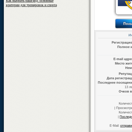
Как выбрать рашгард: основные
критерии для тренировок и спорта
И
Регистраци
Полное 
E-mail адр
Место жит
Нем
Репутац
Дата регистрац
Последнее посещени
13 л
Очков в
Количес
| Просмотре
Количес
|
Послед
E-Mail:
отправи