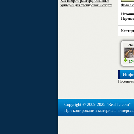
Как выбрать рашгард: основные
критерии для тренировок и спорта
Фото с с
Источн
Перевод
Категор
Zhas
(
24
Инфо
Посетител
Copyright © 2009-2025 "Real-fс.com" -
При копировании материала гиперссыл