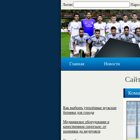
Логин:
Парол
Главная
Новости
Cайт
Коман
Как выбрать утеплённые мужские
ботинки для города
Медицинское оборудование в
качественном спортзале: от
разминки до медпункта