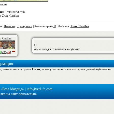
ессии
ик:
RealMadrid.com
:
Zhas_Casillas
ия:
Новости
/
Тренировки
| Комментарии (
1
) | Добавил:
Zhas_Casillas
_Casillas
#1
ждем победы от команды в субботу
0
|
235
|
-5
)
рмация
и, находящиеся в группе
Гости
, не могут оставлять комментарии к данной публикации.
 «Реал Мадрид» | info@real-fc.com
ка на сайт обязательна