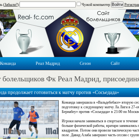
Войти
ь (
Забыли?
):
Чужой компьютер
Регистра
Команда
Реал Мадрид
Сезон
Сайт
 болельщиков Фк Реал Мадрид, присоедин
да продолжает готовиться к матчу против «Сосьедада»
Команда завершила в «Вальдебебасе» вторую сес
подготовку к следующему матчу Ла Лиги в 27-ом
Бернабеу» против «Сосьедада» в 23.00 по Москв
Игроки начали заниматься в спортзале в течение 
больше физической работы, вратари занимались 
квадратом. Потом они провели тактическую част
поле. Давид Алаба завершил часть сессии с групп