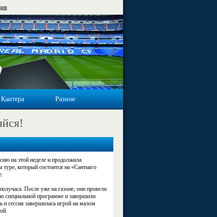
ция
Кантера
Разное
яйся!
сию на этой неделе и продолжила
 туре, который состоится на «Сантьяго
е.
получаса. После уже на газоне, они провели
по специальной программе и завершили
ь и сессия завершилась игрой на малом
ой.