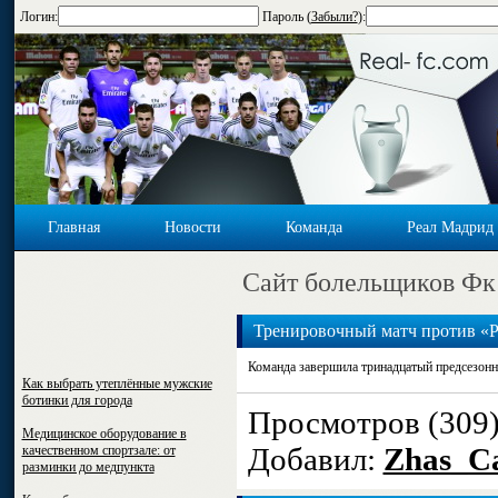
Логин:
Пароль (
Забыли?
):
Главная
Новости
Команда
Реал Мадрид
Cайт болельщиков Фк
Тренировочный матч против «Р
Команда завершила тринадцатый предсезонн
Как выбрать утеплённые мужские
ботинки для города
Просмотров (309
Медицинское оборудование в
Добавил:
Zhas_Ca
качественном спортзале: от
разминки до медпункта