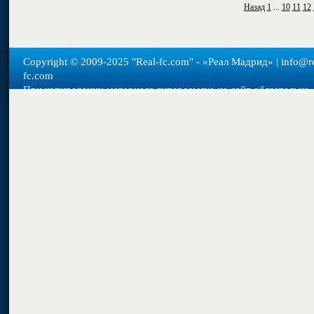
Назад
1
...
10
11
12
Copyright © 2009-2025 "Real-fс.com" - «Реал Мадрид» | info@re
fc.com
При копировании материала гиперссылка на сайт обязательна