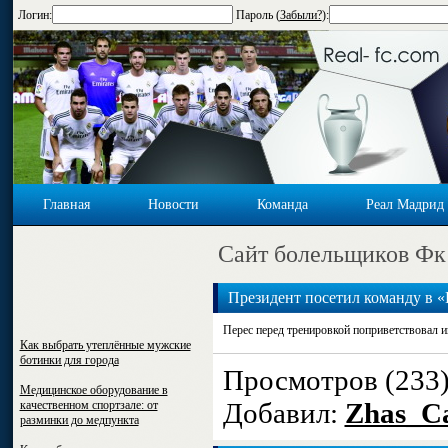
Логин:
Пароль (
Забыли?
):
Главная
Новости
Команда
Реал Мадрид
Cайт болельщиков Фк
Президент посетил команду в «
Перес перед тренировкой поприветствовал и
Как выбрать утеплённые мужские
ботинки для города
Просмотров (233
Медицинское оборудование в
Добавил:
Zhas_Ca
качественном спортзале: от
разминки до медпункта