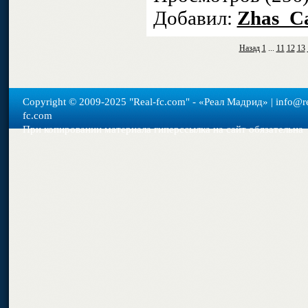
Добавил:
Zhas_Ca
Назад
1
...
11
12
13
Copyright © 2009-2025 "Real-fс.com" - «Реал Мадрид» | info@re
fc.com
При копировании материала гиперссылка на сайт обязательна