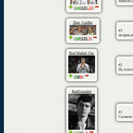
Новость 
(
144
|
121
|
-23
)
Zhas_Casillas
#3
он прав р
(
240
|
235
|
-5
)
Real Madrid_Fan
#2
Ну естест
(
0
|
0
|
0
)
RaulGonzalez
#1
Согласен 