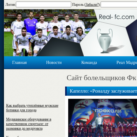
Логин:
Пароль (
Забыли?
):
Главная
Новости
Команда
Реал Мадр
Cайт болельщиков Фк
Капелло: «Роналду заслуживает
Как выбрать утеплённые мужские
ботинки для города
Медицинское оборудование в
качественном спортзале: от
разминки до медпункта