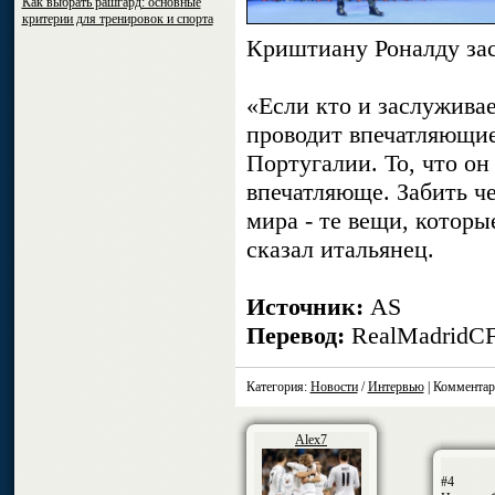
Как выбрать рашгард: основные
критерии для тренировок и спорта
Криштиану Роналду зас
«Если кто и заслужива
проводит впечатляющие
Португалии. То, что о
впечатляюще. Забить ч
мира - те вещи, которы
сказал итальянец.
Источник:
AS
Перевод:
RealMadridC
Категория:
Новости
/
Интервью
| Комментар
Alex7
#4