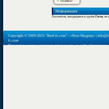
(
37
|
35
|
-2
)
Информация
Посетители, находящиеся в группе
Гости
, не
Copyright © 2009-2025 "Real-fс.com" - «Реал Мадрид» | info@re
fc.com
При копировании материала гиперссылка на сайт обязательна