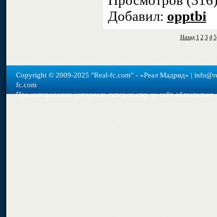
Просмотров (316
Добавил:
opptbi
Назад
1
2
3
4
5
Copyright © 2009-2025 "Real-fс.com" - «Реал Мадрид» | info@re
fc.com
При копировании материала гиперссылка на сайт обязательна