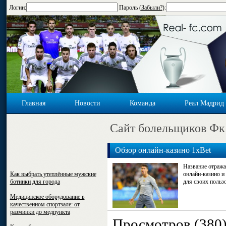
Логин:
Пароль (
Забыли?
):
Главная
Новости
Команда
Реал Мадрид
Cайт болельщиков Фк
Обзор онлайн-казино 1xBet
Название отража
Как выбрать утеплённые мужские
онлайн-казино и
ботинки для города
для своих польз
Медицинское оборудование в
качественном спортзале: от
разминки до медпункта
Просмотров (380