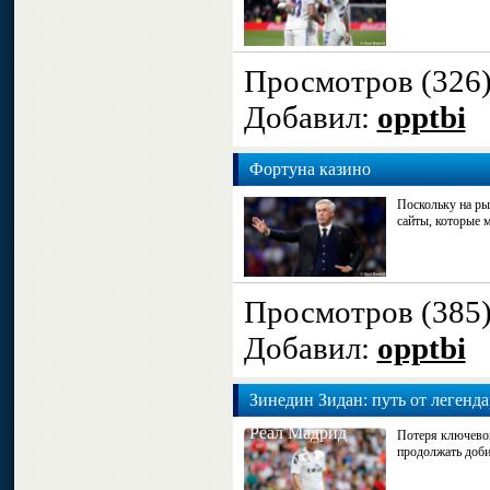
Просмотров (326
Добавил:
opptbi
Фортуна казино
Поскольку на р
сайты, которые м
Просмотров (385
Добавил:
opptbi
Зинедин Зидан: путь от легенд
Реал Мадрид
Потеря ключевог
продолжать доби