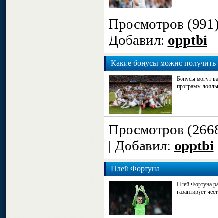
Просмотров (991
Добавил:
opptbi
Какие бонусы можно получить в
Бонусы могут ва
программ лояльн
Просмотров (266
| Добавил:
opptbi
Плей Фортуна
Плей Фортуна ра
гарантирует чест