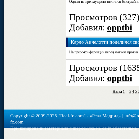
Одним из преимуществ является быстрый вы
Просмотров (327
Добавил:
opptbi
Карло Анчелотти поделился св
На пресс-конференции перед матчем против "
Просмотров (163
Добавил:
opptbi
Назад
1
...
3
4
5
Copyright © 2009-2025 "Real-fс.com" - «Реал Мадрид» | info@re
fc.com
При копировании материала гиперссылка на сайт обязательна