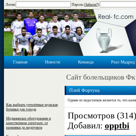
Логин:
Пароль (
Забыли?
):
Главная
Новости
Команда
Реал Мадрид
Cайт болельщиков Фк
Плей Фортуна
Одним из недостатков является то, что кази
Как выбрать утеплённые мужские
ботинки для города
Просмотров (314
Медицинское оборудование в
Добавил:
opptbi
качественном спортзале: от
разминки до медпункта