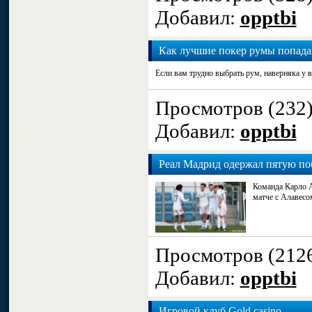
Добавил:
opptbi
Как лучшие покер румы попадаю
выборе площадки?
Если вам трудно выбрать рум, наверняка у в
Просмотров (232
Добавил:
opptbi
Реал Мадрид одержал пятую поб
Команда Карло А
матче с Алавесом
Просмотров (212
Добавил:
opptbi
Игровой клуб Gold casino