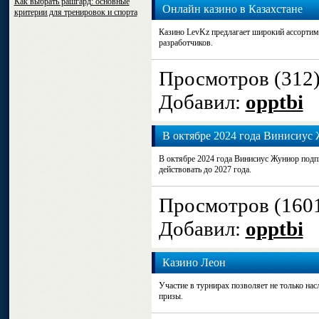
Как выбрать рашгард: основные
Онлайн казино в Казахстане
критерии для тренировок и спорта
Казино LevKz предлагает широкий ассорти
разработчиков.
Просмотров (312
Добавил:
opptbi
В октябре 2024 года Винисиус
В октябре 2024 года Винисиус Жуниор подпи
действовать до 2027 года.
Просмотров (160
Добавил:
opptbi
Казино Леон
Участие в турнирах позволяет не только нас
призы.