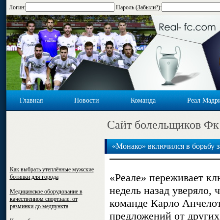
Логин:
Пароль (
Забыли?
):
Главная
Новости
Команда
Реал Мадр
Cайт болельщиков Фк
«Монако» включился в борьбу 
Как выбрать утеплённые мужские
«Реале» переживает клю
ботинки для города
недель назад уверяло, 
Медицинское оборудование в
качественном спортзале: от
команде Карло Анчелот
разминки до медпункта
предложений от других