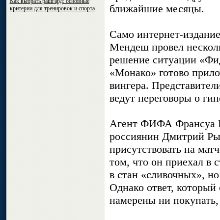
Как выбрать рашгард: основные
ближайшие месяцы.
критерии для тренировок и спорта
Само интернет-издание
Мендеш провел несколь
решение ситуации «Фиде
«Монако» готово прило
вингера. Представител
ведут переговоры о ги
Агент ФИФА Франсуа Га
россиянин Дмитрий Рыб
присутствовать на матч
том, что он приехал в
в стан «сливочных», но
Однако ответ, который 
намерены ни покупать, 