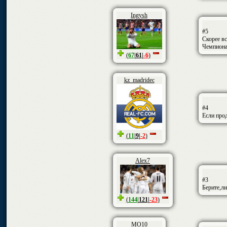
Ingysh
#5
Скорее вс
Чемпиона
(
67
|
61
|
-6
)
kz_madridec
#4
Если прод
(
11
|
9
|
-2
)
Alex7
#3
Берите,л
(
144
|
121
|
-23
)
MO10