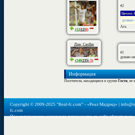
#2
Цитата: Z
думаю о
Ага.
(
12
|
12
|
0
)
Zhas_Casillas
#1
думаю он
(
240
|
235
|
-5
)
Информация
Посетители, находящиеся в группе
Гости
, не
Copyright © 2009-2025 "Real-fс.com" - «Реал Мадрид» | info@re
fc.com
При копировании материала гиперссылка на сайт обязательна