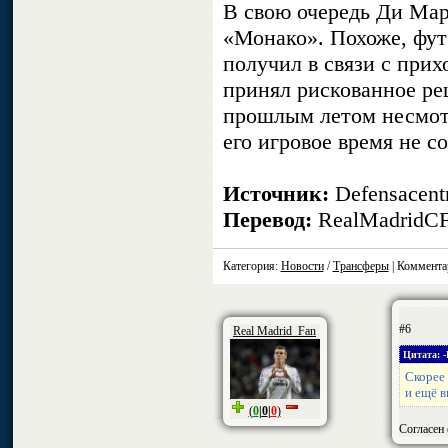
В свою очередь Ди Мар
«Монако». Похоже, фут
получил в связи с прих
принял рискованное ре
прошлым летом несмотря
его игровое время не со
Источник:
Defensacent
Перевод:
RealMadridC
Категория:
Новости
/
Трансферы
| Коммента
#6
Real Madrid_Fan
Цитата: -
Скорее 
и ещё в
(
0
|
0
|
0
)
Согласен 