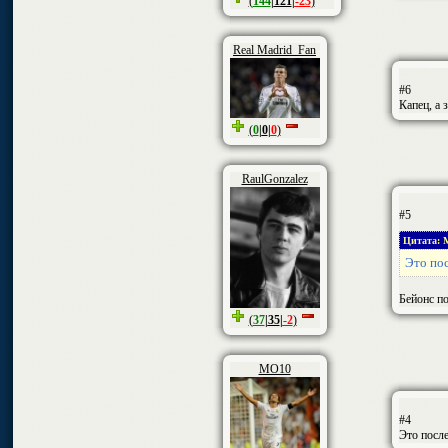
(
144
|
121
|
-23
)
Real Madrid_Fan
#6
Капец, а 
(
0
|
0
|
0
)
RaulGonzalez
#5
Цитата: 
Это по
Бейонс по
(
37
|
35
|
-2
)
MO10
#4
Это посл