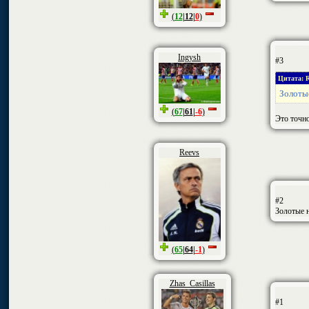
(
12
|
12
|
0
)
Ingysh
#3
Цитата: R
Золотые
(
67
|
61
|
-6
)
Это точно
Reevs
#2
Золотые н
(
65
|
64
|
-1
)
Zhas_Casillas
#1