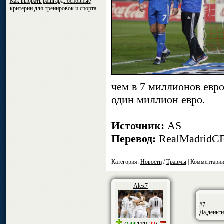
Как выбрать рашгард: основные
критерии для тренировок и спорта
чем в 7 миллионов евро
один миллион евро.
Источник:
AS
Перевод:
RealMadridC
Категория:
Новости
/
Травмы
| Комментарии
Alex7
#7
Да,деньг