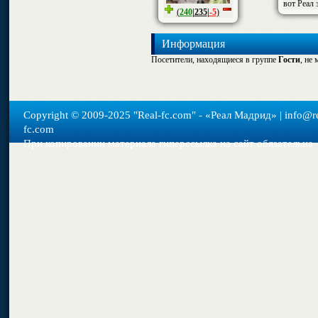
вот Реал 
(
240
|
235
|
-5
)
Информация
Посетители, находящиеся в группе
Гости
, не
Copyright © 2009-2025 "Real-fс.com" - «Реал Мадрид» | info@re
fc.com
При копировании материала гиперссылка на сайт обязательна