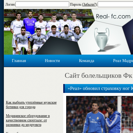
Логин:
Пароль (
Забыли?
):
Главная
Новости
Команда
Реал Мадр
Cайт болельщиков Фк
«Реал» обновил страховку ног
Как выбрать утеплённые мужские
ботинки для города
Медицинское оборудование в
качественном спортзале: от
разминки до медпункта